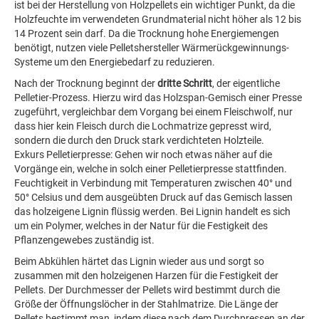
ist bei der Herstellung von Holzpellets ein wichtiger Punkt, da die
Holzfeuchte im verwendeten Grundmaterial nicht höher als 12 bis
14 Prozent sein darf. Da die Trocknung hohe Energiemengen
benötigt, nutzen viele Pelletshersteller Wärmerückgewinnungs-
Systeme um den Energiebedarf zu reduzieren.
Nach der Trocknung beginnt der
dritte Schritt
, der eigentliche
Pelletier-Prozess. Hierzu wird das Holzspan-Gemisch einer Presse
zugeführt, vergleichbar dem Vorgang bei einem Fleischwolf, nur
dass hier kein Fleisch durch die Lochmatrize gepresst wird,
sondern die durch den Druck stark verdichteten Holzteile.
Exkurs Pelletierpresse: Gehen wir noch etwas näher auf die
Vorgänge ein, welche in solch einer Pelletierpresse stattfinden.
Feuchtigkeit in Verbindung mit Temperaturen zwischen 40° und
50° Celsius und dem ausgeübten Druck auf das Gemisch lassen
das holzeigene Lignin flüssig werden. Bei Lignin handelt es sich
um ein Polymer, welches in der Natur für die Festigkeit des
Pflanzengewebes zuständig ist.
Beim Abkühlen härtet das Lignin wieder aus und sorgt so
zusammen mit den holzeigenen Harzen für die Festigkeit der
Pellets. Der Durchmesser der Pellets wird bestimmt durch die
Größe der Öffnungslöcher in der Stahlmatrize. Die Länge der
Pellets bestimmt man, indem diese nach dem Durchpressen an der