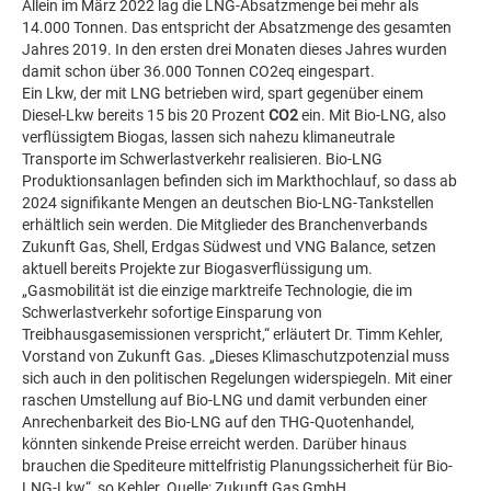
Allein im März 2022 lag die LNG-Absatzmenge bei mehr als
14.000 Tonnen. Das entspricht der Absatzmenge des gesamten
Jahres 2019. In den ersten drei Monaten dieses Jahres wurden
damit schon über 36.000 Tonnen CO2eq eingespart.
Ein Lkw, der mit LNG betrieben wird, spart gegenüber einem
Diesel-Lkw bereits 15 bis 20 Prozent
CO2
ein. Mit Bio-LNG, also
verflüssigtem Biogas, lassen sich nahezu klimaneutrale
Transporte im Schwerlastverkehr realisieren. Bio-LNG
Produktionsanlagen befinden sich im Markthochlauf, so dass ab
2024 signifikante Mengen an deutschen Bio-LNG-Tankstellen
erhältlich sein werden. Die Mitglieder des Branchenverbands
Zukunft Gas, Shell, Erdgas Südwest und VNG Balance, setzen
aktuell bereits Projekte zur Biogasverflüssigung um.
„Gasmobilität ist die einzige marktreife Technologie, die im
Schwerlastverkehr sofortige Einsparung von
Treibhausgasemissionen verspricht,“ erläutert Dr. Timm Kehler,
Vorstand von Zukunft Gas. „Dieses Klimaschutzpotenzial muss
sich auch in den politischen Regelungen widerspiegeln. Mit einer
raschen Umstellung auf Bio-LNG und damit verbunden einer
Anrechenbarkeit des Bio-LNG auf den THG-Quotenhandel,
könnten sinkende Preise erreicht werden. Darüber hinaus
brauchen die Spediteure mittelfristig Planungssicherheit für Bio-
LNG-Lkw“, so Kehler. Quelle: Zukunft Gas GmbH