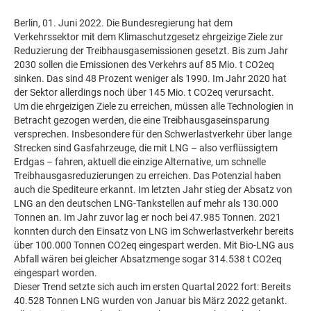
Berlin, 01. Juni 2022. Die Bundesregierung hat dem
Verkehrssektor mit dem Klimaschutzgesetz ehrgeizige Ziele zur
Reduzierung der Treibhausgasemissionen gesetzt. Bis zum Jahr
2030 sollen die Emissionen des Verkehrs auf 85 Mio. t CO2eq
sinken. Das sind 48 Prozent weniger als 1990. Im Jahr 2020 hat
der Sektor allerdings noch über 145 Mio. t CO2eq verursacht.
Um die ehrgeizigen Ziele zu erreichen, müssen alle Technologien in
Betracht gezogen werden, die eine Treibhausgaseinsparung
versprechen. Insbesondere für den Schwerlastverkehr über lange
Strecken sind Gasfahrzeuge, die mit LNG – also verflüssigtem
Erdgas – fahren, aktuell die einzige Alternative, um schnelle
Treibhausgasreduzierungen zu erreichen. Das Potenzial haben
auch die Spediteure erkannt. Im letzten Jahr stieg der Absatz von
LNG an den deutschen LNG-Tankstellen auf mehr als 130.000
Tonnen an. Im Jahr zuvor lag er noch bei 47.985 Tonnen. 2021
konnten durch den Einsatz von LNG im Schwerlastverkehr bereits
über 100.000 Tonnen CO2eq eingespart werden. Mit Bio-LNG aus
Abfall wären bei gleicher Absatzmenge sogar 314.538 t CO2eq
eingespart worden.
Dieser Trend setzte sich auch im ersten Quartal 2022 fort: Bereits
40.528 Tonnen LNG wurden von Januar bis März 2022 getankt.