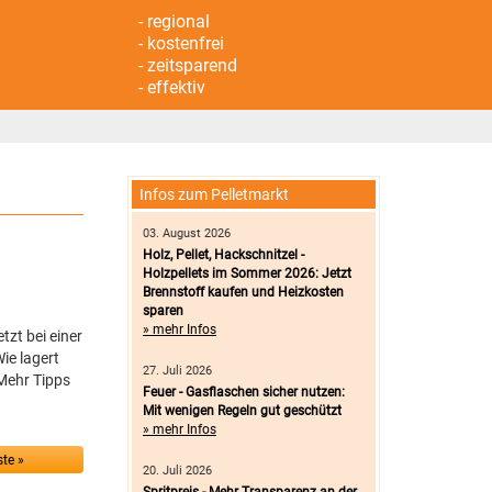
- regional
- kostenfrei
- zeitsparend
- effektiv
Infos zum Pelletmarkt
03. August 2026
Holz, Pellet, Hackschnitzel -
Holzpellets im Sommer 2026: Jetzt
Brennstoff kaufen und Heizkosten
sparen
» mehr Infos
zt bei einer
ie lagert
27. Juli 2026
Mehr Tipps
Feuer - Gasflaschen sicher nutzen:
Mit wenigen Regeln gut geschützt
» mehr Infos
te »
20. Juli 2026