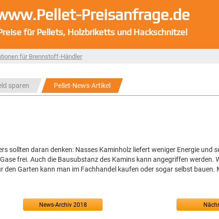
www.Pellet-Preisanfrage.de
Preise für Pellets, Holzbriketts und Hackschnitzel
tionen für Brennstoff-Händler
eld sparen
Pellet-News-Artikel
s sollten daran denken: Nasses Kaminholz liefert weniger Energie und set
Gase frei. Auch die Bausubstanz des Kamins kann angegriffen werden. W
für den Garten kann man im Fachhandel kaufen oder sogar selbst bauen. 
News-Archiv 2018
Nächs