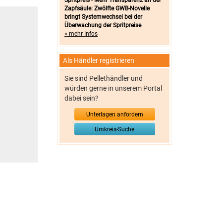
Spritpreis - Mehr Transparenz an der
Zapfsäule: Zwölfte GWB-Novelle
bringt Systemwechsel bei der
Überwachung der Spritpreise
» mehr Infos
Als Händler registrieren
Sie sind Pellethändler und
würden gerne in unserem Portal
dabei sein?
Unterlagen anfordern
Umkreis-Suche