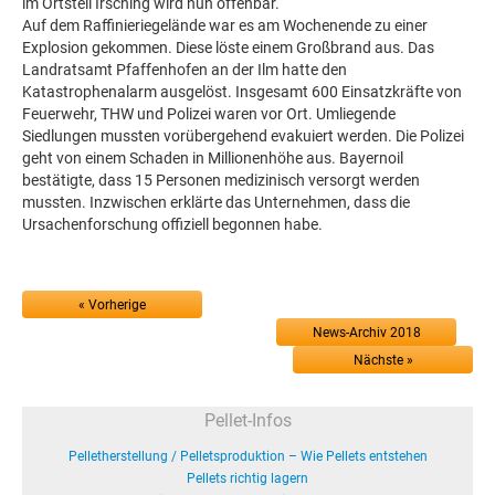
im Ortsteil Irsching wird nun offenbar.
Auf dem Raffinieriegelände war es am Wochenende zu einer
Explosion gekommen. Diese löste einem Großbrand aus. Das
Landratsamt Pfaffenhofen an der Ilm hatte den
Katastrophenalarm ausgelöst. Insgesamt 600 Einsatzkräfte von
Feuerwehr, THW und Polizei waren vor Ort. Umliegende
Siedlungen mussten vorübergehend evakuiert werden. Die Polizei
geht von einem Schaden in Millionenhöhe aus. Bayernoil
bestätigte, dass 15 Personen medizinisch versorgt werden
mussten. Inzwischen erklärte das Unternehmen, dass die
Ursachenforschung offiziell begonnen habe.
« Vorherige
News-Archiv 2018
Nächste »
Pellet-Infos
Pelletherstellung / Pelletsproduktion – Wie Pellets entstehen
Pellets richtig lagern