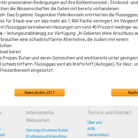
ter praxisnahen Bedingungen auf ihre Kohlenmonoxid-, Stickoxid- und
chen die Wissenschaftler die Daten mit bereits vorhandenen
n. Das Ergebnis: Gegenüber Pelletkesseln emittierten die Flüssiggas
r für Staub war um das mehr als 1.400-Fache verringert. Im Vergleic
 mit Flüssiggas betriebenen Heizungen um rund 40 Prozent niedriger au
ts
– leitungsunabhängig zur Verfügung. „In Gebieten ohne Anschluss a
erbraucher eine schadstoffarme Alternative, die zudem mit einem
Scharr.
oad bereit.
us Propan, Butan und deren Gemischen und wird bereits unter geringe
d schadstoffarm. Flüssiggas wird als Kraftstoff (Autogas), für Heiz- u
Freizeitbereich eingesetzt.
News-Archiv 2017
Nächs
e
Interessante
Service und Kontakt
Webseiten
Über uns
s
AGB
Günstige Druckerei finden
zel
Datenschutz
Druckereisuchmaschine