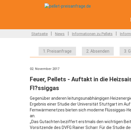
|
|
|
Startseite
News
Informationen zu Pellets
Inform
1. Preisanfrage
2. Absenden
3. 
02. November 2017
Feuer, Pellets - Auftakt in die Heizs
Fl?ssiggas
Gegenüber anderen leitungsunabhängigen Heizenergien
Ergebnis einer Studie der Universität Stuttgart im A
Fernwärmenetzes bieten sich moderne Flüssiggas-Hei
an.
„Das Gutachten beziffert erstmals den wichtigen Beitra
Vorsitzende des DVFG Rainer Scharr. Für die Studie de