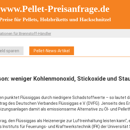
www.Pellet-Preisanfrage.de
Preise für Pellets, Holzbriketts und Hackschnitzel
ationen für Brennstoff-Händler
Geld sparen
Pellet-News-Artikel
aison: weniger Kohlenmonoxid, Stickoxide und Sta
 punktet Flüssiggas durch niedrigere Schadstoffwerte – so lautet d
uftrag des Deutschen Verbandes Flüssiggas e.V. (DVFG). Jenseits des E
zungsanlagen damit als emissionsarme Alternative zu Öl- und Pelle
g, den Flüssiggas als Heizenergie zur Luftreinhaltung leisten kann“, e
s Instituts für Feuerungs- und Kraftwerkstechnik (IFK) der Universität