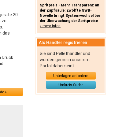
Spritpreis - Mehr Transparenz an
der Zapfsäule: Zwölfte GWB-
geräte 20-
Novelle bringt Systemwechsel bei
h zu
der Überwachung der Spritpreise
» mehr Infos
s.
n das
Als Händler registrieren
Sie sind Pellethändler und
m Druck
würden gerne in unserem
nd
Portal dabei sein?
Unterlagen anfordern
Umkreis-Suche
te »