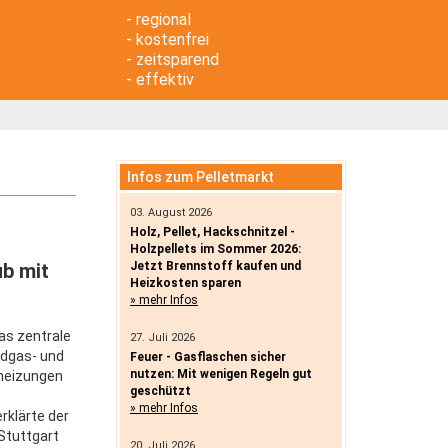
- regional
- kostenfrei
- zeitsparend
- effektiv
Infos zum Pelletmarkt
03. August 2026
Holz, Pellet, Hackschnitzel -
Holzpellets im Sommer 2026:
ub mit
Jetzt Brennstoff kaufen und
Heizkosten sparen
» mehr Infos
as zentrale
27. Juli 2026
rdgas- und
Feuer - Gasflaschen sicher
nutzen: Mit wenigen Regeln gut
theizungen
geschützt
» mehr Infos
rklärte der
 Stuttgart
20. Juli 2026