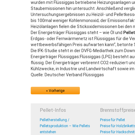
wurden mit Flüssiggas betriebene Heizungsanlagen un
Staubemissionen hin untersucht. Anschließend vergli
Untersuchungsergebnissen zu Heizöl- und Pelletkessel
bis 100mal weniger Kohlenmonoxid; der Emissionsfakto
Heizölanlagen fielen die Stickoxidemissionen bei den
Der Energieträger Flüssiggas steht – wie Öl und
Pelle
Erdgas- oder Fernwärmenetz ist Flüssiggas für die V
wettbewerbsfähigen Preis aufwarten kann“, betonte 
Die IFK-Studie steht in der DVFG-Mediathek zum Downl
Energieträger Flüssiggas:Flüssiggas (LPG) besteht a
flüssig. Der Energieträger verbrennt CO2-reduziert un
Kühlzwecke, in Industrie und Landwirtschaft sowie im 
Quelle: Deutscher Verband Flüssiggas
« Vorherige
Pellet-Infos
Brennstoffpreis
Pelletherstellung /
Preise für Pellet
Pelletsproduktion – Wie Pellets
Preise für Holzbrikett
entstehen
Preise für Hackschnit