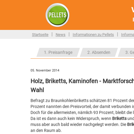
|
|
|
Startseite
News
Informationen zu Pellets
Informa
1. Preisanfrage
2. Absenden
3. G
05. November 2014
Holz, Briketts, Kaminofen - Marktforsc
Wahl
Befragt zu Braunkohlenbriketts schätzen 81 Prozent d
Prozent nannten den Preisvorteil, der damit verbunden is
Doch für die allermeisten, nämlich 93 Prozent, bleibt di
Da ist es dann auch kein Widerspruch, wenn
Briketts
und
muss aber auch bald wieder nachgelegt werden. Die
Bri
an den Raum ab.