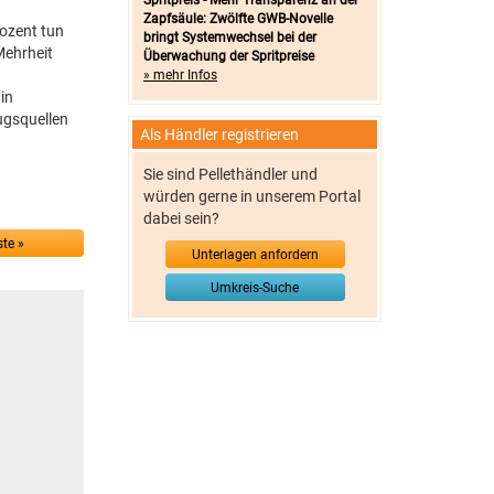
Spritpreis - Mehr Transparenz an der
Zapfsäule: Zwölfte GWB-Novelle
rozent tun
bringt Systemwechsel bei der
Mehrheit
Überwachung der Spritpreise
» mehr Infos
in
ugsquellen
Als Händler registrieren
Sie sind Pellethändler und
würden gerne in unserem Portal
dabei sein?
te »
Unterlagen anfordern
Umkreis-Suche