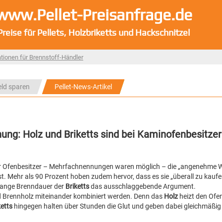
www.Pellet-Preisanfrage.de
Preise für Pellets, Holzbriketts und Hackschnitzel
tionen für Brennstoff-Händler
eld sparen
Pellet-News-Artikel
hung: Holz und Briketts sind bei Kaminofenbesitzer
er Ofenbesitzer – Mehrfachnennungen waren möglich – die „angenehme 
t. Mehr als 90 Prozent hoben zudem hervor, dass es sie „überall zu kaufen
e lange Brenndauer der
Briketts
das ausschlaggebende Argument.
 Brennholz miteinander kombiniert werden. Denn das
Holz
heizt den Ofen
ketts
hingegen halten über Stunden die Glut und geben dabei gleichmäßi