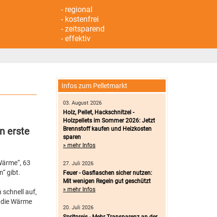
- regional
- kostenfrei
- zeitsparend
- effektiv
Infos zum Pelletmarkt
03. August 2026
Holz, Pellet, Hackschnitzel -
Holzpellets im Sommer 2026: Jetzt
n erste
Brennstoff kaufen und Heizkosten
sparen
» mehr Infos
Wärme“, 63
27. Juli 2026
“ gibt.
Feuer - Gasflaschen sicher nutzen:
Mit wenigen Regeln gut geschützt
» mehr Infos
 schnell auf,
g die Wärme
20. Juli 2026