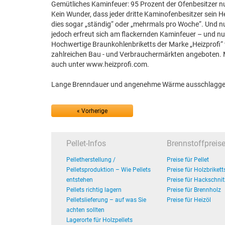
Gemütliches Kaminfeuer: 95 Prozent der Ofenbesitzer nu
Kein Wunder, dass jeder dritte Kaminofenbesitzer sein He
dies sogar „ständig“ oder „mehrmals pro Woche“. Und nur
jedoch erfreut sich am flackernden Kaminfeuer – und nu
Hochwertige Braunkohlenbriketts der Marke „Heizprofi“
zahlreichen Bau - und Verbrauchermärkten angeboten. 
auch unter www.heizprofi.com.
Lange Brenndauer und angenehme Wärme ausschlaggeben
« Vorherige
Pellet-Infos
Brennstoffpreis
Pelletherstellung /
Preise für Pellet
Pelletsproduktion – Wie Pellets
Preise für Holzbrikett
entstehen
Preise für Hackschnit
Pellets richtig lagern
Preise für Brennholz
Pelletslieferung – auf was Sie
Preise für Heizöl
achten sollten
Lagerorte für Holzpellets