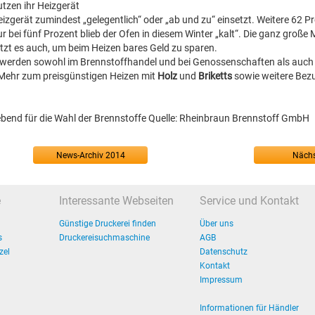
tzen ihr Heizgerät
izgerät zumindest „gelegentlich“ oder „ab und zu“ einsetzt. Weitere 62 P
 bei fünf Prozent blieb der Ofen in diesem Winter „kalt“. Die ganz große 
tzt es auch, um beim Heizen bares Geld zu sparen.
 werden sowohl im Brennstoffhandel und bei Genossenschaften als auch 
Mehr zum preisgünstigen Heizen mit
Holz
und
Briketts
sowie weitere Bez
d für die Wahl der Brennstoffe Quelle: Rheinbraun Brennstoff GmbH
News-Archiv 2014
Nächs
e
Interessante Webseiten
Service und Kontakt
Günstige Druckerei finden
Über uns
s
Druckereisuchmaschine
AGB
zel
Datenschutz
Kontakt
Impressum
Informationen für Händler