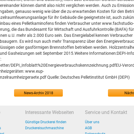
untereinander können damit also nicht verglichen werden. Auch zu Emissi
ngaben, genauso wenig wie über die zu erwartenden Kosten für den Betri
nzelraumfeuerungsanlage für ihr Gebäude die geeignetste ist, auch zukün
Einbau eines Pelletkaminofens finden Verbraucher unter www.fachstudio-
erung, die das Bundesamt für Wirtschaft und Ausfuhrkontrolle (BAFA) fü
nen u.U. mehr als 2.000 Euro sein. Das Energielabel kennen Verbraucher 
bsaugern. Es wird nun auch mehr Transparenz über den Energieverbrau
 flüssigen oder gasförmigen Brennstoffen betrieben werden. Holzzentral
l- und Gasheizungen seit September 2015.Weitere Informationen:DEPI-Info
:
laetter/DEPI_Infoblatt%20Energieverbrauchskennzeichnung.pdfEU-Veror
mheizgeräten: www.eup-
elraumheizgeraete.pdf Quelle: Deutsches Pelletinstitut GmbH (DEPI)
News-Archiv 2018
Nächs
e
Interessante Webseiten
Service und Kontakt
Günstige Druckerei finden
Über uns
s
Druckereisuchmaschine
AGB