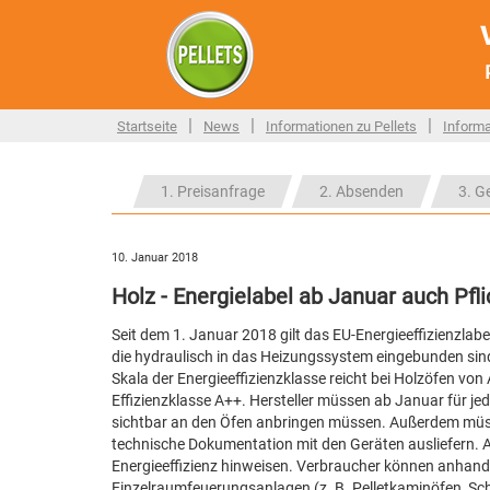
|
|
|
Startseite
News
Informationen zu Pellets
Informa
1. Preisanfrage
2. Absenden
3. G
10. Januar 2018
Holz - Energielabel ab Januar auch Pfli
Seit dem 1. Januar 2018 gilt das EU-Energieeffizienzlab
die hydraulisch in das Heizungssystem eingebunden sind.
Skala der Energieeffizienzklasse reicht bei Holzöfen von 
Effizienzklasse A++. Hersteller müssen ab Januar für jede
sichtbar an den Öfen anbringen müssen. Außerdem müss
technische Dokumentation mit den Geräten ausliefern. A
Energieeffizienz hinweisen. Verbraucher können anhand 
Einzelraumfeuerungsanlagen (z. B. Pelletkaminöfen, Sch