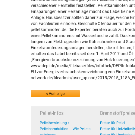
verschiedener Hersteller feststellen. Pelletkaminöfen 
Einsparungen einer Heizanlage macht das Label keine A
Anlage. Hausbesitzer sollten daher zur Frage, welche Ei
von Fachleuten einholen. Geschulte Ofenbauer für den 
pelletkaminofen.de. Die Experten beraten auch zur Förd
eines Pelletkaminofens mit Wassertasche zahlt. Das kön
langem von Elektrogeräten wie Kühlschränken und Stau
Einzelraumfeuerungsanlagen herstellen, die mit festen,
erhalten das Label bereits seit dem 1. April 2017 und Ö
„Energieverbrauchskennzeichnung von Holzfeuerungen“
www.depi.de/media/filebase/files/infothek/DEPIInfob
EU zur Energieverbrauchskennzeichnung von Einzelrau
network.de/fileadmin/user_upload/2015/2015_1186_Einz
« Vorherige
Pellet-Infos
Brennstoffpreis
Pelletherstellung /
Preise für Pellet
Pelletsproduktion – Wie Pellets
Preise für Holzbrikett