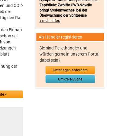
Spritpreis - Mehr Transparenz an der
onen und CO2-
Zapfsäule: Zwölfte GWB-Novelle
bringt Systemwechsel bei der
eb der
Überwachung der Spritpreise
ftig den Rat
» mehr Infos
r den Einbau
schon seit
Als Händler registrieren
ch von
heizungen
Sie sind Pellethändler und
blatt
würden gerne in unserem Portal
dabei sein?
dnung der
Unterlagen anfordern
Umkreis-Suche
te »