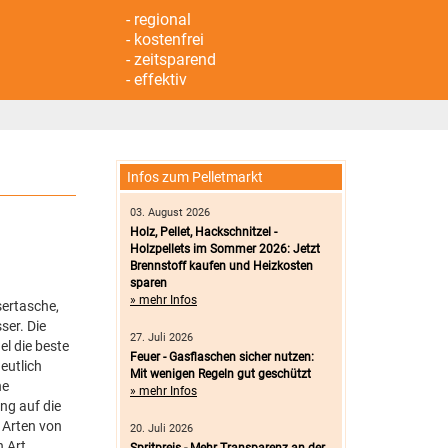
- regional
- kostenfrei
- zeitsparend
- effektiv
Infos zum Pelletmarkt
03. August 2026
Holz, Pellet, Hackschnitzel -
Holzpellets im Sommer 2026: Jetzt
Brennstoff kaufen und Heizkosten
sparen
» mehr Infos
sertasche,
ser. Die
27. Juli 2026
el die beste
Feuer - Gasflaschen sicher nutzen:
eutlich
Mit wenigen Regeln gut geschützt
ne
» mehr Infos
ng auf die
 Arten von
20. Juli 2026
n Art