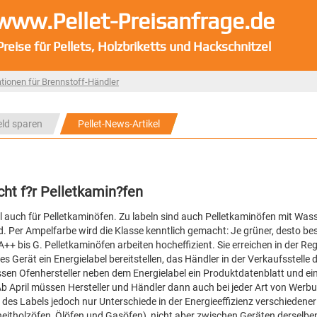
www.Pellet-Preisanfrage.de
Preise für Pellets, Holzbriketts und Hackschnitzel
tionen für Brennstoff-Händler
eld sparen
Pellet-News-Artikel
cht f?r Pelletkamin?fen
el auch für Pelletkaminöfen. Zu labeln sind auch Pelletkaminöfen mit Was
 Per Ampelfarbe wird die Klasse kenntlich gemacht: Je grüner, desto bes
A++ bis G. Pelletkaminöfen arbeiten hocheffizient. Sie erreichen in der Reg
s Gerät ein Energielabel bereitstellen, das Händler in der Verkaufsstelle d
en Ofenhersteller neben dem Energielabel ein Produktdatenblatt und ei
b April müssen Hersteller und Händler dann auch bei jeder Art von Werbu
des Labels jedoch nur Unterschiede in der Energieeffizienz verschiedener
eitholzöfen, Ölöfen und Gasöfen), nicht aber zwischen Geräten derselbe