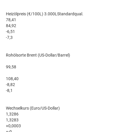
Heizölpreis (€/100L) 3.000LStandardqual.
78,41
84,92
-6,51
-7,3
Rohölsorte Brent (US-Dollar/Barrel)
99,58
108,40
-8,82
-8,1
Wechselkurs (Euro/US-Dollar)
1,3286
1,3283
+0,0003
+-0