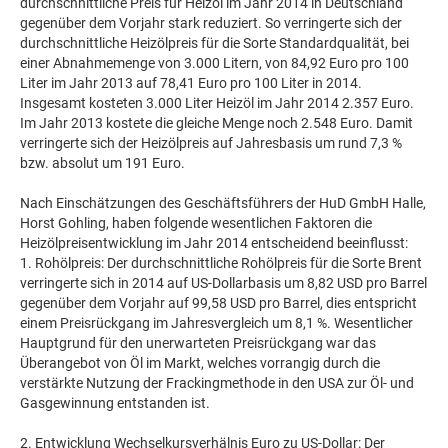
durchschnittliche Preis für Heizöl im Jahr 2014 in Deutschland
gegenüber dem Vorjahr stark reduziert. So verringerte sich der
durchschnittliche Heizölpreis für die Sorte Standardqualität, bei
einer Abnahmemenge von 3.000 Litern, von 84,92 Euro pro 100
Liter im Jahr 2013 auf 78,41 Euro pro 100 Liter in 2014.
Insgesamt kosteten 3.000 Liter Heizöl im Jahr 2014 2.357 Euro.
Im Jahr 2013 kostete die gleiche Menge noch 2.548 Euro. Damit
verringerte sich der Heizölpreis auf Jahresbasis um rund 7,3 %
bzw. absolut um 191 Euro.
Nach Einschätzungen des Geschäftsführers der HuD GmbH Halle,
Horst Gohling, haben folgende wesentlichen Faktoren die
Heizölpreisentwicklung im Jahr 2014 entscheidend beeinflusst:
1. Rohölpreis: Der durchschnittliche Rohölpreis für die Sorte Brent
verringerte sich in 2014 auf US-Dollarbasis um 8,82 USD pro Barrel
gegenüber dem Vorjahr auf 99,58 USD pro Barrel, dies entspricht
einem Preisrückgang im Jahresvergleich um 8,1 %. Wesentlicher
Hauptgrund für den unerwarteten Preisrückgang war das
Überangebot von Öl im Markt, welches vorrangig durch die
verstärkte Nutzung der Frackingmethode in den USA zur Öl- und
Gasgewinnung entstanden ist.
2. Entwicklung Wechselkursverhälnis Euro zu US-Dollar: Der