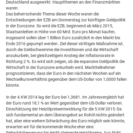
Deutschland ausgewirkt. Hauptthemen an den Finanzmärkten
waren:
Das beherrschende Thema dieser Woche waren die
Entscheidungen der EZB am Donnerstag zur künftigen Geldpolitik
in der Eurozone. So wird die EZB, beginnend ab März 2015,
Staatsanleihen in Höhe von 60 Mrd. Euro pro Monat kaufen,
insgesamt sollen über 1 Billion Euro zusätzlich in den Markt bis
Ende 2016 gepumpt werden. Ziel dieser strittigen Maßnahme ist,
durch die Geldschwemme die Investitionen und die Wirtschaft
anzukurbeln, bei gleichzeitigem Anstieg der Inflationsrate in
Richtung 2 %. Es wird sich zeigen, ob die expansive Geldpolitik die
Wirtschaft in der Eurozone ankurbeln wird. Marktteilnehmer
prognostizieren, dass der Euro in den nächsten Wochen auf ein
Wechselkursverhältnis gegenüber dem US-Dollar von 1,0000 fallen
könnte.
In der 4.KW 2014 lag der Euro bei 1,3681. Im Jahresvergleich hat
der Euro rund 18,1 % an Wert gegenüber dem US-Dollar verloren.
Einschätzung der Heizölpreisentwicklung für die 5.KW 2015: Da
sich fundamental an dem Überangebot an Rohöl nichts geändert
hat, aber eine weitere Schwächung des Euro möglich sein könnte,
erwarten wir für die kommende Woche eher eine
Seitwärtsbewegung bis leicht steigende Heizölpreise. Aus Sicht