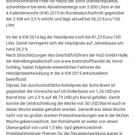
durchschnittliche Preis für Heizöl der Sorte Standardqualität,
schwefelarm bei einer Abnahmemenge von 3.000 Litern in der
4.Kalenderwoche (KW) 2015 im Bundesdurchschnitt gegenüber
der 3.KW um 3,5 % erhöht und liegt aktuell bei 58,23 Euro/100
Liter.
Im der 4.KW 2014 lag der Heizölpreis noch bei 81,25 Euro/100
Liter. Damit verringerte sich der Heizölpreis auf Jahresbasis um
rund 28,3 %.
Nach Einschätzungen des Geschäftsführers der HuD GmbH Halle,
der Betreibergesellschaft von www.brennstoffhandel.de, Horst
Gohling, haben folgende wesentlichen Faktoren die
Heizölpreisentwicklung in der 4.KW 2015 entscheidend
beeinflusst:
Ölpreis: Der durchschnittliche Rohölpreis der Sorte Brent ist
gegenüber der Vorwoche auf US-Dollarbasis um 1,26 USD pro
Barrel bzw. um 2,5 % auf 48,73 USD pro Barrel gefallen. Damit
konnte die Unterschreitung der Marke von 50 USD/Barrel auch in
dieser Woche wieder gehalten werden. Generell war diese Woche
nicht von so großen starken Preisschwankungen wie in der letzten
Woche gekennzeichnet. Der Rohölmarkt ist weiter von einem
Überangebot von rund 1,5 Mio. bpd gekennzeichnet.
Preisbestimmende Themen für die Ölpreisentwicklung waren in