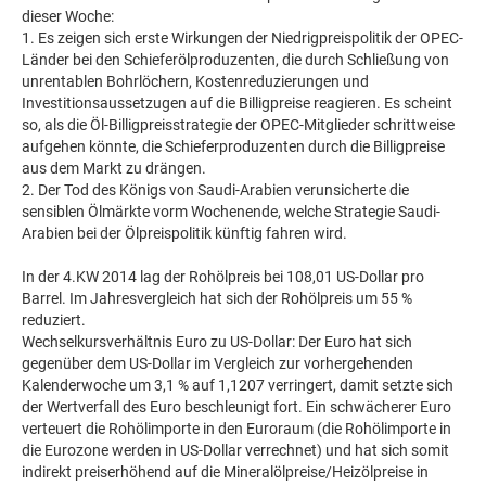
dieser Woche:
1. Es zeigen sich erste Wirkungen der Niedrigpreispolitik der OPEC-
Länder bei den Schieferölproduzenten, die durch Schließung von
unrentablen Bohrlöchern, Kostenreduzierungen und
Investitionsaussetzugen auf die Billigpreise reagieren. Es scheint
so, als die Öl-Billigpreisstrategie der OPEC-Mitglieder schrittweise
aufgehen könnte, die Schieferproduzenten durch die Billigpreise
aus dem Markt zu drängen.
2. Der Tod des Königs von Saudi-Arabien verunsicherte die
sensiblen Ölmärkte vorm Wochenende, welche Strategie Saudi-
Arabien bei der Ölpreispolitik künftig fahren wird.
In der 4.KW 2014 lag der Rohölpreis bei 108,01 US-Dollar pro
Barrel. Im Jahresvergleich hat sich der Rohölpreis um 55 %
reduziert.
Wechselkursverhältnis Euro zu US-Dollar: Der Euro hat sich
gegenüber dem US-Dollar im Vergleich zur vorhergehenden
Kalenderwoche um 3,1 % auf 1,1207 verringert, damit setzte sich
der Wertverfall des Euro beschleunigt fort. Ein schwächerer Euro
verteuert die Rohölimporte in den Euroraum (die Rohölimporte in
die Eurozone werden in US-Dollar verrechnet) und hat sich somit
indirekt preiserhöhend auf die Mineralölpreise/Heizölpreise in