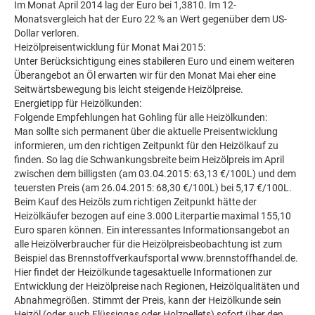
Im Monat April 2014 lag der Euro bei 1,3810. Im 12-
Monatsvergleich hat der Euro 22 % an Wert gegenüber dem US-
Dollar verloren.
Heizölpreisentwicklung für Monat Mai 2015:
Unter Berücksichtigung eines stabileren Euro und einem weiteren
Überangebot an Öl erwarten wir für den Monat Mai eher eine
Seitwärtsbewegung bis leicht steigende Heizölpreise.
Energietipp für Heizölkunden:
Folgende Empfehlungen hat Gohling für alle Heizölkunden:
Man sollte sich permanent über die aktuelle Preisentwicklung
informieren, um den richtigen Zeitpunkt für den Heizölkauf zu
finden. So lag die Schwankungsbreite beim Heizölpreis im April
zwischen dem billigsten (am 03.04.2015: 63,13 €/100L) und dem
teuersten Preis (am 26.04.2015: 68,30 €/100L) bei 5,17 €/100L.
Beim Kauf des Heizöls zum richtigen Zeitpunkt hätte der
Heizölkäufer bezogen auf eine 3.000 Literpartie maximal 155,10
Euro sparen können. Ein interessantes Informationsangebot an
alle Heizölverbraucher für die Heizölpreisbeobachtung ist zum
Beispiel das Brennstoffverkaufsportal www.brennstoffhandel.de.
Hier findet der Heizölkunde tagesaktuelle Informationen zur
Entwicklung der Heizölpreise nach Regionen, Heizölqualitäten und
Abnahmegrößen. Stimmt der Preis, kann der Heizölkunde sein
Heizöl (oder auch Flüssiggas oder Holzpellets) sofort über den