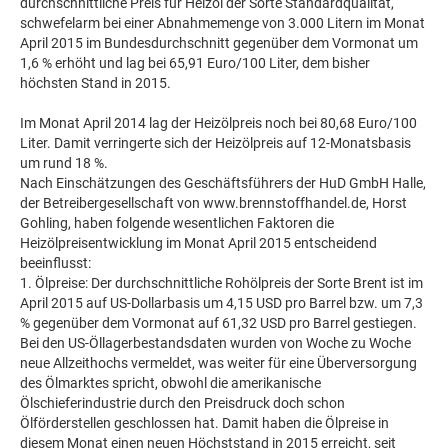
durchschnittliche Preis für Heizöl der Sorte Standardqualität,
schwefelarm bei einer Abnahmemenge von 3.000 Litern im Monat
April 2015 im Bundesdurchschnitt gegenüber dem Vormonat um
1,6 % erhöht und lag bei 65,91 Euro/100 Liter, dem bisher
höchsten Stand in 2015.
Im Monat April 2014 lag der Heizölpreis noch bei 80,68 Euro/100
Liter. Damit verringerte sich der Heizölpreis auf 12-Monatsbasis
um rund 18 %.
Nach Einschätzungen des Geschäftsführers der HuD GmbH Halle,
der Betreibergesellschaft von www.brennstoffhandel.de, Horst
Gohling, haben folgende wesentlichen Faktoren die
Heizölpreisentwicklung im Monat April 2015 entscheidend
beeinflusst:
1. Ölpreise: Der durchschnittliche Rohölpreis der Sorte Brent ist im
April 2015 auf US-Dollarbasis um 4,15 USD pro Barrel bzw. um 7,3
% gegenüber dem Vormonat auf 61,32 USD pro Barrel gestiegen.
Bei den US-Öllagerbestandsdaten wurden von Woche zu Woche
neue Allzeithochs vermeldet, was weiter für eine Überversorgung
des Ölmarktes spricht, obwohl die amerikanische
Ölschieferindustrie durch den Preisdruck doch schon
Ölförderstellen geschlossen hat. Damit haben die Ölpreise in
diesem Monat einen neuen Höchststand in 2015 erreicht, seit