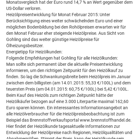
Monatsvergleich hat der Euro rund 14,7 % an Wert gegenüber dem
US-Dollar verloren.
Heizölpreisentwicklung für Monat Februar 2015: Unter
Berücksichtigung eines weiter schwächelnden Euro und einer
möglichen Bodenbildung bei den Rohölpreisen erwarten wir für
den Monat Februar eher steigende Heizölpreise. Aus Sicht von
Gohling sind das weiter günstige Heizölpreise für
Ölheizungsbesitzer.
Energietipp für Heizölkunden:
Folgende Empfehlungen hat Gohling für alle Heizölkunden:
Man sollte sich permanent über die aktuelle Preisentwicklung
informieren, um den richtigen Zeitpunkt für den Heizölkauf zu
finden. So lag die Schwankungsbreite beim Heizölpreis im Januar
zwischen dem billigsten (am 14.01.2015: 55,33 €/100L) und dem
teuersten Preis (am 04.01.2015: 60,75 €/100L) bei 5,42 €/100L.
Beim Kauf des Heizöls zum richtigen Zeitpunkt hätte der
Heizölkäufer bezogen auf eine 3.000 Literpartie maximal 162,60
Euro sparen können. Ein interessantes Informationsangebot an
alle Heizölverbraucher für die Heizölpreisbeobachtung ist zum
Beispiel das Brennstoffverkaufsportal www.brennstoffhandel.de.
Hier findet der Heizölkunde tagesaktuelle Informationen zur
Entwicklung der Heizölpreise nach Regionen, Heizölqualitäten und
Abnahmegrößen. Stimmt der Preis, kann der Heizölkunde sein