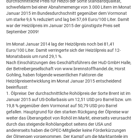
durchschnittliche Preis für Heizöl der Sorte Standardqualität,
schwefelarm bei einer Abnahmemenge von 3.000 Litern im Monat
Januar 2015 im Bundesdurchschnitt gegenüber dem Vormonat
um starke 9,6 % reduziert und lag bei 57,69 Euro/100 Liter. Damit
war der Heizölpreis im Januar 2015 der günstigste Preis seit
September 2009!
Im Monat Januar 2014 lag der Heizölpreis noch bei 81,41
Euro/100 Liter. Damit verringerte sich der Heizölpreis auf 12-
Monatsbasis um rund 29,1 %.
Nach Einschätzungen des Geschäftsführers der HuD GmbH Halle,
der Betreibergesellschaft von www.brennstoffhandel.de, Horst
Gohling, haben folgende wesentlichen Faktoren die
Heizölpreisentwicklung im Monat Januar 2015 entscheidend
beeinflusst:
1. Ölpreise: Der durchschnittliche Rohölpreis der Sorte Brent ist im
Januar 2015 auf US-Dollarbasis um 12,51 USD pro Barrel bzw. um
19,8 % gegenüber dem Vormonat auf 50,79 USD pro Barrel
gefallen. Hauptgrund für den starken Rückgang der Ölpreise war
weiter das Überangebot von Rohöl im Markt, einerseits verursacht
durch das steigende Rohölangebot seitens der USA und
andererseits haben die OPEC-Mitglieder keine Förderkürzungen
der Ölmengen vorgenommen. Der Kampf um die Marktanteile im