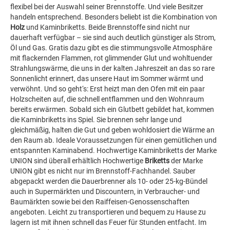
flexibel bei der Auswahl seiner Brennstoffe. Und viele Besitzer
handeln entsprechend. Besonders beliebt ist die Kombination von
Holz
und Kaminbriketts. Beide Brennstoffe sind nicht nur
dauerhaft verfügbar – sie sind auch deutlich günstiger als Strom,
Öl und Gas. Gratis dazu gibt es die stimmungsvolle Atmosphäre
mit flackernden Flammen, rot glimmender Glut und wohltuender
Strahlungswärme, die uns in der kalten Jahreszeit an das so rare
Sonnenlicht erinnert, das unsere Haut im Sommer wärmt und
verwöhnt. Und so geht‘s: Erst heizt man den Ofen mit ein paar
Holzscheiten auf, die schnell entflammen und den Wohnraum
bereits erwärmen. Sobald sich ein Glutbett gebildet hat, kommen
die Kaminbriketts ins Spiel. Sie brennen sehr lange und
gleichmäßig, halten die Gut und geben wohldosiert die Wärme an
den Raum ab. Ideale Voraussetzungen für einen gemütlichen und
entspannten Kaminabend. Hochwertige Kaminbriketts der Marke
UNION sind überall erhältlich Hochwertige
Briketts
der Marke
UNION gibt es nicht nur im Brennstoff-Fachhandel. Sauber
abgepackt werden die Dauerbrenner als 10- oder 25-kg-Bündel
auch in Supermärkten und Discountern, in Verbraucher- und
Baumärkten sowie bei den Raiffeisen-Genossenschaften
angeboten. Leicht zu transportieren und bequem zu Hause zu
lagern ist mit ihnen schnell das Feuer für Stunden entfacht. Im