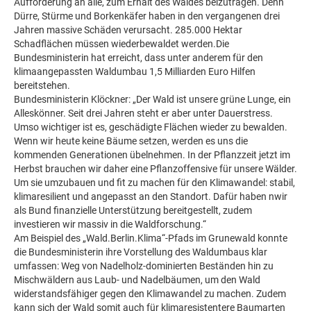
Aufforderung an alle, zum Erhalt des Waldes beizutragen. Denn
Dürre, Stürme und Borkenkäfer haben in den vergangenen drei
Jahren massive Schäden verursacht. 285.000 Hektar
Schadflächen müssen wiederbewaldet werden.Die
Bundesministerin hat erreicht, dass unter anderem für den
klimaangepassten Waldumbau 1,5 Milliarden Euro Hilfen
bereitstehen.
Bundesministerin Klöckner: „Der Wald ist unsere grüne Lunge, ein
Alleskönner. Seit drei Jahren steht er aber unter Dauerstress.
Umso wichtiger ist es, geschädigte Flächen wieder zu bewalden.
Wenn wir heute keine Bäume setzen, werden es uns die
kommenden Generationen übelnehmen. In der Pflanzzeit jetzt im
Herbst brauchen wir daher eine Pflanzoffensive für unsere Wälder.
Um sie umzubauen und fit zu machen für den Klimawandel: stabil,
klimaresilient und angepasst an den Standort. Dafür haben nwir
als Bund finanzielle Unterstützung bereitgestellt, zudem
investieren wir massiv in die Waldforschung.“
Am Beispiel des „Wald.Berlin.Klima“-Pfads im Grunewald konnte
die Bundesministerin ihre Vorstellung des Waldumbaus klar
umfassen: Weg von Nadelholz-dominierten Beständen hin zu
Mischwäldern aus Laub- und Nadelbäumen, um den Wald
widerstandsfähiger gegen den Klimawandel zu machen. Zudem
kann sich der Wald somit auch für klimaresistentere Baumarten