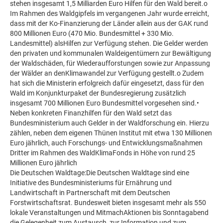
stehen insgesamt 1,5 Milliarden Euro Hilfen für den Wald bereit.o
Im Rahmen des Waldgipfels im vergangenen Jahr wurde erreicht,
dass mit der Ko-Finanzierung der Länder allein aus der GAK rund
800 Millionen Euro (470 Mio. Bundesmittel + 330 Mio.
Landesmittel) alsHilfen zur Verfügung stehen. Die Gelder werden
den privaten und kommunalen Waldeigentümern zur Bewältigung
der Waldschäden, für Wiederaufforstungen sowie zur Anpassung
der Wälder an denKlimawandel zur Verfügung gestellt.o Zudem
hat sich die Ministerin erfolgreich dafür eingesetzt, dass für den
Wald im Konjunkturpaket der Bundesregierung zusätzlich
insgesamt 700 Millionen Euro Bundesmittel vorgesehen sind.•
Neben konkreten Finanzhilfen für den Wald setzt das
Bundesministerium auch Gelder in der Waldforschung ein. Hierzu
zählen, neben dem eigenen Thünen Institut mit etwa 130 Millionen
Euro jährlich, auch Forschungs- und Entwicklungsmaßnahmen
Dritter im Rahmen des WaldKlimaFonds in Höhe von rund 25
Millionen Euro jährlich
Die Deutschen Waldtage:Die Deutschen Waldtage sind eine
Initiative des Bundesministeriums für Ernährung und
Landwirtschaft in Partnerschaft mit dem Deutschen
Forstwirtschaftsrat. Bundesweit bieten insgesamt mehr als 550
lokale Veranstaltungen und MitmachAktionen bis Sonntagabend
die Gelegenheit zum Austausch, zur Information und zum