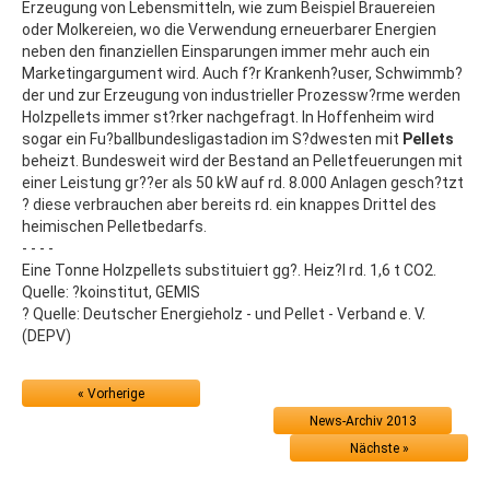
Erzeugung von Lebensmitteln, wie zum Beispiel Brauereien
oder Molkereien, wo die Verwendung erneuerbarer Energien
neben den finanziellen Einsparungen immer mehr auch ein
Marketingargument wird. Auch f?r Krankenh?user, Schwimmb?
der und zur Erzeugung von industrieller Prozessw?rme werden
Holzpellets immer st?rker nachgefragt. In Hoffenheim wird
sogar ein Fu?ballbundesligastadion im S?dwesten mit
Pellets
beheizt. Bundesweit wird der Bestand an Pelletfeuerungen mit
einer Leistung gr??er als 50 kW auf rd. 8.000 Anlagen gesch?tzt
? diese verbrauchen aber bereits rd. ein knappes Drittel des
heimischen Pelletbedarfs.
- - - -
Eine Tonne Holzpellets substituiert gg?. Heiz?l rd. 1,6 t CO2.
Quelle: ?koinstitut, GEMIS
? Quelle: Deutscher Energieholz - und Pellet - Verband e. V.
(DEPV)
« Vorherige
News-Archiv 2013
Nächste »