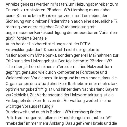
Anreize gesetzt werden m?ssten, um Heizungsbetreiber zum
Tausch zu motivieren. ?Baden - W?rttemberg muss daher
seine Stimme beim Bund einsetzen, damit es neben der
Sicherung von direkten F?rdermitteln auch eine steuerliche F?
rderung von energetischer Geb?udesanierung mit
angemessener Ber?cksichtigung der erneuerbaren Varianten
gibt?, forderte Bentele.
Auch bei der Holzbereitstellung sieht der DEPV
Entwicklungsbedarf. Dabei steht nicht der geplante
Nationalpark im Mittelpunkt, sondern generell Ma?nahmen zur
Erh?hung des Holzangebots. Bentele betonte: ?Baden - W?
rttemberg ist durch einen au?erordentlichen Holzreichtum
gepr?gt, genauso wie durch kompetente Forstleute und
Waldbesitzer. Vor diesem Hintergrund ist es schade, dass die
Organisation des staatlichen Forstbetriebs immer noch stark
optimierungsbed?rftig ist und hinter dem Nachbarland Bayern
zur?ckbleibt. Zur Verbesserung der Holzvermarktung ist ein
Entkoppeln des Forstes von der Verwaltung weiterhin eine
wichtige Voraussetzung.?
Bundesweit und auch in Baden - W?rttemberg finden
Pelletfeuerungen vor allem in Einrichtungen mit hohem W?
rmebedarf immer mehr Anklang. Dazu geh?ren Hotels und die