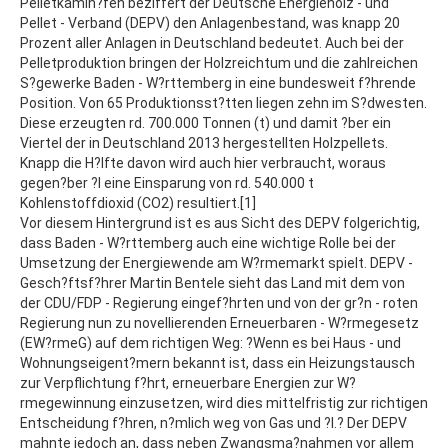
Pelletkamin?fen beziffert der Deutsche Energieholz - und
Pellet - Verband (DEPV) den Anlagenbestand, was knapp 20
Prozent aller Anlagen in Deutschland bedeutet. Auch bei der
Pelletproduktion bringen der Holzreichtum und die zahlreichen
S?gewerke Baden - W?rttemberg in eine bundesweit f?hrende
Position. Von 65 Produktionsst?tten liegen zehn im S?dwesten.
Diese erzeugten rd. 700.000 Tonnen (t) und damit ?ber ein
Viertel der in Deutschland 2013 hergestellten Holzpellets.
Knapp die H?lfte davon wird auch hier verbraucht, woraus
gegen?ber ?l eine Einsparung von rd. 540.000 t
Kohlenstoffdioxid (CO2) resultiert.[1]
Vor diesem Hintergrund ist es aus Sicht des DEPV folgerichtig,
dass Baden - W?rttemberg auch eine wichtige Rolle bei der
Umsetzung der Energiewende am W?rmemarkt spielt. DEPV -
Gesch?ftsf?hrer Martin Bentele sieht das Land mit dem von
der CDU/FDP - Regierung eingef?hrten und von der gr?n - roten
Regierung nun zu novellierenden Erneuerbaren - W?rmegesetz
(EW?rmeG) auf dem richtigen Weg: ?Wenn es bei Haus - und
Wohnungseigent?mern bekannt ist, dass ein Heizungstausch
zur Verpflichtung f?hrt, erneuerbare Energien zur W?
rmegewinnung einzusetzen, wird dies mittelfristig zur richtigen
Entscheidung f?hren, n?mlich weg von Gas und ?l.? Der DEPV
mahnte jedoch an, dass neben Zwangsma?nahmen vor allem