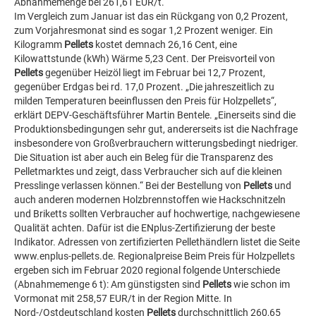
Abnahmemenge bei 261,61 EUR/t.
Im Vergleich zum Januar ist das ein Rückgang von 0,2 Prozent,
zum Vorjahresmonat sind es sogar 1,2 Prozent weniger. Ein
Kilogramm
Pellets
kostet demnach 26,16 Cent, eine
Kilowattstunde (kWh) Wärme 5,23 Cent. Der Preisvorteil von
Pellets
gegenüber Heizöl liegt im Februar bei 12,7 Prozent,
gegenüber Erdgas bei rd. 17,0 Prozent. „Die jahreszeitlich zu
milden Temperaturen beeinflussen den Preis für Holzpellets“,
erklärt DEPV-Geschäftsführer Martin Bentele. „Einerseits sind die
Produktionsbedingungen sehr gut, andererseits ist die Nachfrage
insbesondere von Großverbrauchern witterungsbedingt niedriger.
Die Situation ist aber auch ein Beleg für die Transparenz des
Pelletmarktes und zeigt, dass Verbraucher sich auf die kleinen
Presslinge verlassen können.“ Bei der Bestellung von
Pellets
und
auch anderen modernen Holzbrennstoffen wie Hackschnitzeln
und Briketts sollten Verbraucher auf hochwertige, nachgewiesene
Qualität achten. Dafür ist die ENplus-Zertifizierung der beste
Indikator. Adressen von zertifizierten Pellethändlern listet die Seite
www.enplus-pellets.de. Regionalpreise Beim Preis für Holzpellets
ergeben sich im Februar 2020 regional folgende Unterschiede
(Abnahmemenge 6 t): Am günstigsten sind
Pellets
wie schon im
Vormonat mit 258,57 EUR/t in der Region Mitte. In
Nord-/Ostdeutschland kosten
Pellets
durchschnittlich 260,65