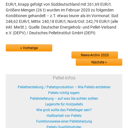
EUR/t, knapp gefolgt von Süddeutschland mit 261,69 EUR/t.
Größere Mengen (26 t) wurden im Februar 2020 zu folgenden
Konditionen gehandelt – z.T. etwas teurer als im Vormonat: Süd:
248,62 EUR/t, Mitte: 240,18 EUR/t, Nord/Ost: 242,79 EUR/t (alle
inkl. MwSt.). Quelle: Deutscher Energieholz- und Pellet-Verband
e.V. (DEPV) / Deutsches Pelletinstitut GmbH (DEPI)
« Vorherige
News-Archiv 2020
Nächste »
Pellet-Infos
Pelletherstellung / Pelletsproduktion – Wie Pellets entstehen
Pellets richtig lagern
Pelletslieferung – auf was Sie achten sollten
Lagerorte für Holzpellets
Wie groß sollte das Pelletlager sein?
Haltbarkeit von Pellets
Funktionsweise einer Pelletsheizung
Pellets Qualitätsstufen