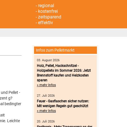
- regional
- kostenfrei
- zeitsparend
- effektiv
Infos zum Pelletmarkt
03. August 2026
Holz, Pellet, Hackschnitzel -
Holzpellets im Sommer 2026: Jetzt
Brennstoff kaufen und Heizkosten
sparen
» mehr Infos
und Pellet -
27. Juli 2026
zent g?
Feuer - Gasflaschen sicher nutzen:
nal bedingter
Mit wenigen Regeln gut geschützt
» mehr Infos
eit
nie. Leichte
20. Juli 2026