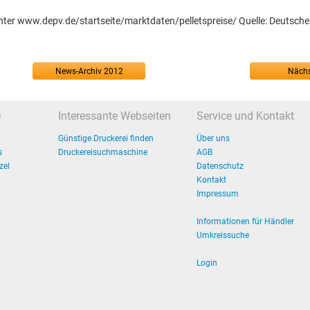
nter www.depv.de/startseite/marktdaten/pelletspreise/ Quelle: Deutsche
News-Archiv 2012
Nächs
e
Interessante Webseiten
Service und Kontakt
Günstige Druckerei finden
Über uns
s
Druckereisuchmaschine
AGB
zel
Datenschutz
Kontakt
Impressum
Informationen für Händler
Umkreissuche
Login