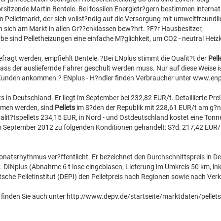
sitzende Martin Bentele. Bei fossilen Energietr?gern bestimmen internat
n Pelletmarkt, der sich vollst?ndig auf die Versorgung mit umweltfreund
en sich am Markt in allen Gr??enklassen bew?hrt. ?F?r Hausbesitzer,
sind Pelletheizungen eine einfache M?glichkeit, um CO2 - neutral Heiz
gefragt werden, empfiehlt Bentele: ?Bei ENplus stimmt die Qualit?t der
Pell
dass der ausliefernde Fahrer geschult werden muss. Nur auf diese Weise i
unden ankommen.? ENplus - H?ndler finden Verbraucher unter www.enp
ts in Deutschland. Er liegt im September bei 232,82 EUR/t. Detaillierte Pre
ommen werden, sind
Pellets
im S?den der Republik mit 228,61 EUR/t am g?ns
alit?tspellets 234,15 EUR, in Nord - und Ostdeutschland kostet eine Tonne
 September 2012 zu folgenden Konditionen gehandelt: S?d: 217,42 EUR/t,
onatsrhythmus ver?ffentlicht. Er bezeichnet den Durchschnittspreis in D
 DINplus (Abnahme 6 t lose eingeblasen, Lieferung im Umkreis 50 km, inkl.
che Pelletinstitut (DEPI) den Pelletpreis nach Regionen sowie nach Ve
en finden Sie auch unter http://www.depv.de/startseite/marktdaten/pellets