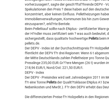
vorherzusagen?, sagte der gesch?ftsf?hrende DEPV - Vor
Spekulationen den Preis ? diese haben auf den deutsche
konzentriert, aber keinen Einfluss. Pelletheizungen hab
Immobilienverwaltungen, Kommunen bis hin zum Gewerbe 
einzusparen?, erkl?rte Bentele.
Beim Pelletkauf sollte nach ENplus - zertifizierter Ware 
der H?ndler muss zertifiziert sein ? was auch bedeutet, 
sichergestellt, dass qualitativ hochwertige
Pellets
beim K
pellets.de.
Der DEPV - Index ist der Durchschnittspreis f?r Holzpelle
ffentlicht der DEPV f?r drei Regionen: Wenn 6 t abgen
der Mitte Deutschlands zahlen Pelletheizer pro Tonne Qu
Presslinge 235,00 EUR.Gr??ere Mengen (26 t) wurden im
218,96 EUR/t, Nord/Ost: 221,50 EUR/t.
DEPV - Index
Der DEPV - Preisindex wird seit Jahresbeginn 2011 im M
f?r eine Tonne
Pellets
der Qualit?tsklasse ENplus A1 bzw.
Nebenkosten und MwSt.). F?r den DEPV erhebt das Deuts
Die differenzierten Preise f?r Holzpellets in den Region