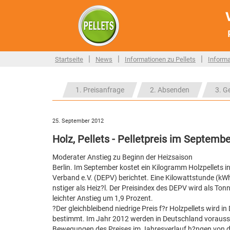
|
|
|
Startseite
News
Informationen zu Pellets
Informa
1. Preisanfrage
2. Absenden
3. G
25. September 2012
Holz, Pellets - Pelletpreis im Septemb
Moderater Anstieg zu Beginn der Heizsaison
Berlin. Im September kostet ein Kilogramm Holzpellets in
Verband e.V. (DEPV) berichtet. Eine Kilowattstunde (kW
nstiger als Heiz?l. Der Preisindex des DEPV wird als Ton
leichter Anstieg um 1,9 Prozent.
?Der gleichbleibend niedrige Preis f?r Holzpellets wir
bestimmt. Im Jahr 2012 werden in Deutschland voraussi
Bewegungen des Preises im Jahresverlauf h?ngen von der