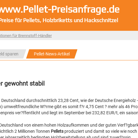
www.Pellet-Preisanfrage.de
Preise für Pellets, Holzbriketts und Hackschnitzel
tionen für Brennstoff-Händler
eld sparen
Pellet-News-Artikel
er gewohnt stabil
 Deutschland durchschnittlich 23,28 Cent, wie der Deutsche Energieholz - 
h) umweltfreundliche W?rme gibt es somit f?r 4,75 Cent ? mehr als 46 Pro
nenpreis ver?ffentlicht und liegt im September bei 232,82 EUR/t, ein saiso
d in Deutschland von einem hohen Holzaufkommen und der guten Verf?gbark
chtlich 2 Millionen Tonnen
Pellets
produziert und damit so viele wie noch 
 jahreszeitlich bedingten Holzbereitstellung ab und sind zuverl?ssig