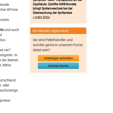
Spritpreis - Mehr Transparenz an der
ionale
Zapfsäule: Zwölfte GWB-Novelle
bringt Systemwechsel bei der
licher W?rme
Überwachung der Spritpreise
» mehr Infos
kosten
ets
und auch
Als Händler registrieren
st
lus -
Sie sind Pellethändler und
würden gerne in unserem Portal
ise ver?
dabei sein?
tigsten. In
Unterlagen anfordern
 der kleinen
 Mitte:
Umkreis-Suche
eutschland
 aller
rkaufsmenge.
preise/