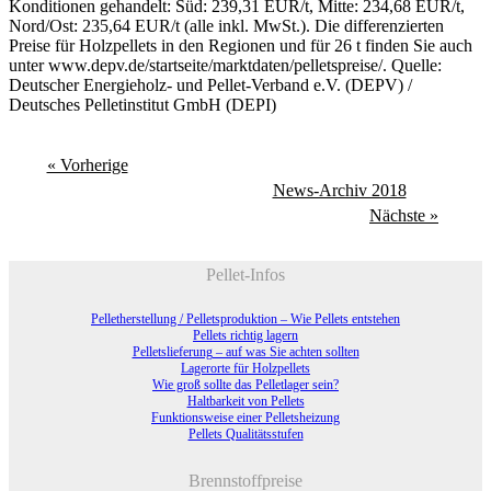
Konditionen gehandelt: Süd: 239,31 EUR/t, Mitte: 234,68 EUR/t,
Nord/Ost: 235,64 EUR/t (alle inkl. MwSt.). Die differenzierten
Preise für Holzpellets in den Regionen und für 26 t finden Sie auch
unter www.depv.de/startseite/marktdaten/pelletspreise/. Quelle:
Deutscher Energieholz- und Pellet-Verband e.V. (DEPV) /
Deutsches Pelletinstitut GmbH (DEPI)
« Vorherige
News-Archiv 2018
Nächste »
Pellet-Infos
Pelletherstellung / Pelletsproduktion – Wie Pellets entstehen
Pellets richtig lagern
Pelletslieferung – auf was Sie achten sollten
Lagerorte für Holzpellets
Wie groß sollte das Pelletlager sein?
Haltbarkeit von Pellets
Funktionsweise einer Pelletsheizung
Pellets Qualitätsstufen
Brennstoffpreise