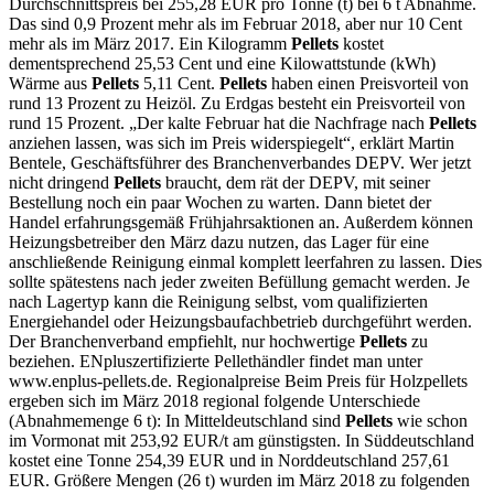
Durchschnittspreis bei 255,28 EUR pro Tonne (t) bei 6 t Abnahme.
Das sind 0,9 Prozent mehr als im Februar 2018, aber nur 10 Cent
mehr als im März 2017. Ein Kilogramm
Pellets
kostet
dementsprechend 25,53 Cent und eine Kilowattstunde (kWh)
Wärme aus
Pellets
5,11 Cent.
Pellets
haben einen Preisvorteil von
rund 13 Prozent zu Heizöl. Zu Erdgas besteht ein Preisvorteil von
rund 15 Prozent. „Der kalte Februar hat die Nachfrage nach
Pellets
anziehen lassen, was sich im Preis widerspiegelt“, erklärt Martin
Bentele, Geschäftsführer des Branchenverbandes DEPV. Wer jetzt
nicht dringend
Pellets
braucht, dem rät der DEPV, mit seiner
Bestellung noch ein paar Wochen zu warten. Dann bietet der
Handel erfahrungsgemäß Frühjahrsaktionen an. Außerdem können
Heizungsbetreiber den März dazu nutzen, das Lager für eine
anschließende Reinigung einmal komplett leerfahren zu lassen. Dies
sollte spätestens nach jeder zweiten Befüllung gemacht werden. Je
nach Lagertyp kann die Reinigung selbst, vom qualifizierten
Energiehandel oder Heizungsbaufachbetrieb durchgeführt werden.
Der Branchenverband empfiehlt, nur hochwertige
Pellets
zu
beziehen. ENpluszertifizierte Pellethändler findet man unter
www.enplus-pellets.de. Regionalpreise Beim Preis für Holzpellets
ergeben sich im März 2018 regional folgende Unterschiede
(Abnahmemenge 6 t): In Mitteldeutschland sind
Pellets
wie schon
im Vormonat mit 253,92 EUR/t am günstigsten. In Süddeutschland
kostet eine Tonne 254,39 EUR und in Norddeutschland 257,61
EUR. Größere Mengen (26 t) wurden im März 2018 zu folgenden