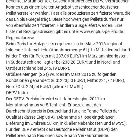
berichtet Martin Bentele, Geschäftsführer des DEPV. Verbraucher
können aus einem breiten Angebot verschiedener deutscher
Pellethersteller wählen. Fast alle produzieren zertifizierte Ware, die
das ENplus-Siegel trägt. Diese hochwertigen
Pellets
dürfen nur
von ebenfalls zertifizierten Händlern ausgeliefert werden. Eine
Liste mit Bezugsadressen gibt es unter www.enplus-pellets.de.
Regionalpreise
Beim Preis für Holzpellets ergeben sich im März 2016 regional
folgende Unterschiede (Abnahmemenge 6 t): In Mitteldeutschland
ist der Preis für
Pellets
mit 237,06 EUR/t im März am niedrigsten.
In Süddeutschland liegt er bei 238,28 EUR/t und in Nord- und
Ostdeutschland bei 245,19 EUR/t.
Größere Mengen (26 t) wurden im März 2016 zu folgenden
Konditionen gehandelt: Süd: 223,50 EUR/t, Mitte: 221,72 EUR/t,
Nord/Ost: 224,54 EUR/t (alle inkl. MwSt.).
DEPV-Index
Der DEPV-Preisindex wird seit Jahresbeginn 2011 im
Monatsrhythmus veröffentlicht. Er bezeichnet den
Durchschnittspreis in Deutschland für eine Tonne
Pellets
der
Qualitätsklasse ENplus A1 (Abnahme 6 t lose eingeblasen,
Lieferung im Umkreis 50 km, inkl. aller Nebenkosten und MwSt.).
Für den DEPV erhebt das Deutsche Pelletinstitut (DEPI) den
Pelletpreis nach Regionen sowie nach Verkaufsmenge.