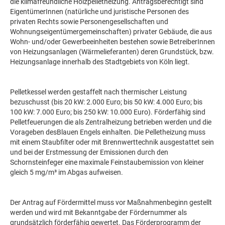
die klimafreundliche Holzpelletheizung. Antragsberechtigt sind
EigentümerInnen (natürliche und juristische Personen des
privaten Rechts sowie Personengesellschaften und
Wohnungseigentümergemeinschaften) privater Gebäude, die aus
Wohn- und/oder Gewerbeeinheiten bestehen sowie BetreiberInnen
von Heizungsanlagen (Wärmelieferanten) deren Grundstück, bzw.
Heizungsanlage innerhalb des Stadtgebiets von Köln liegt.
Pelletkessel werden gestaffelt nach thermischer Leistung
bezuschusst (bis 20 kW: 2.000 Euro; bis 50 kW: 4.000 Euro; bis
100 kW: 7.000 Euro; bis 250 kW: 10.000 Euro). Förderfähig sind
Pelletfeuerungen die als Zentralheizung betrieben werden und die
Vorageben desBlauen Engels einhalten. Die Pelletheizung muss
mit einem Staubfilter oder mit Brennwerttechnik ausgestattet sein
und bei der Erstmessung der Emissionen durch den
Schornsteinfeger eine maximale Feinstaubemission von kleiner
gleich 5 mg/m³ im Abgas aufweisen.
Der Antrag auf Fördermittel muss vor Maßnahmenbeginn gestellt
werden und wird mit Bekanntgabe der Fördernummer als
grundsätzlich förderfähig gewertet. Das Förderprogramm der