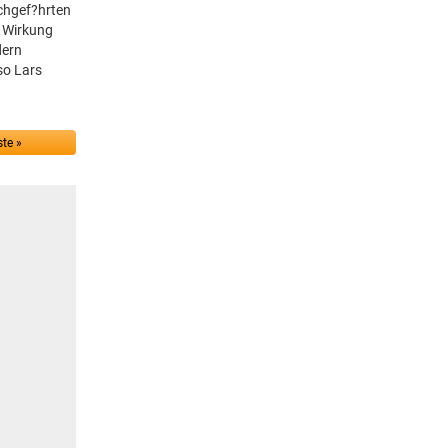
rchgef?hrten
e Wirkung
dern
so Lars
te »