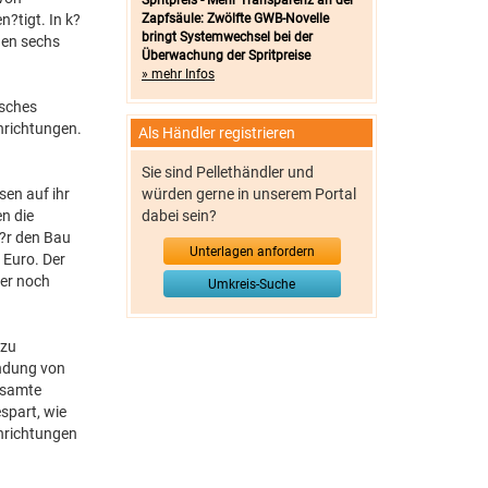
Spritpreis - Mehr Transparenz an der
?tigt. In k?
Zapfsäule: Zwölfte GWB-Novelle
bringt Systemwechsel bei der
nen sechs
Überwachung der Spritpreise
» mehr Infos
isches
nrichtungen.
Als Händler registrieren
Sie sind Pellethändler und
sen auf ihr
würden gerne in unserem Portal
n die
dabei sein?
f?r den Bau
Unterlagen anfordern
 Euro. Der
her noch
Umkreis-Suche
 zu
endung von
esamte
spart, wie
nrichtungen