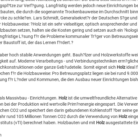
gspl?tze zur Verf?gung. Langfristig werden jedoch neue Einrichtungen ben
lzbauten, die durch die sogenannte Trockenbauweise im Durchschnitt bin
?cke zu schlie?en. Lars Schmidt, Generalsekret?r der Deutschen S?ge und
r Holzbauweise: ?Holz ist ein sehr vielseitiger, optisch ansprechender und
auten setzen, halten sie die Kosten gering und setzen auch ein ?kolog
 langfristige L?sung f?r die Probleme kommunaler Tr?ger von Betreuungsei
r Baustoff ist, der das Lernen f?rdert.?
e, aber hoch stabile Anwendungen geht. Bauh?lzer und Holzwerkstoffe wei
gkeit auf. Moderne Verarbeitungs - und Verbindungstechniken erm?gliche
achkonstruktionen oder ganze Geb?udeteile. Somit eignet sich
Holz
ideal 
chen f?r die Holzbauweise: Pro Betreuungsplatz liegen sie bei rund 9.000
?sung f?r L?nder und Kommunen, die den Ausbau neuer Einrichtungen bis
als Massivbau - Einrichtungen.
Holz
ist die umweltfreundliche Alternative
on bei der Produktion wird wertvolle Prim?renergie eingespart. Die Verw
ichen CO2 und speichert den darin gebundenen Kohlenstoff ?ber seine g
ahr rund 105 Millionen Tonnen CO2 durch die Verwendung von
Holz
einge
Instituts (vTI) berechnet haben. Holzbauten und mit
Holz
ausgestattete Ei
n