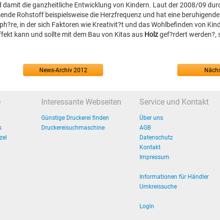
d damit die ganzheitliche Entwicklung von Kindern. Laut der 2008/09 du
ende Rohstoff beispielsweise die Herzfrequenz und hat eine beruhigend
?re, in der sich Faktoren wie Kreativit?t und das Wohlbefinden von Kin
Effekt kann und sollte mit dem Bau von Kitas aus
Holz
gef?rdert werden?, 
News-Archiv 2012
Nächs
e
Interessante Webseiten
Service und Kontakt
Günstige Druckerei finden
Über uns
s
Druckereisuchmaschine
AGB
zel
Datenschutz
Kontakt
Impressum
Informationen für Händler
Umkreissuche
Login