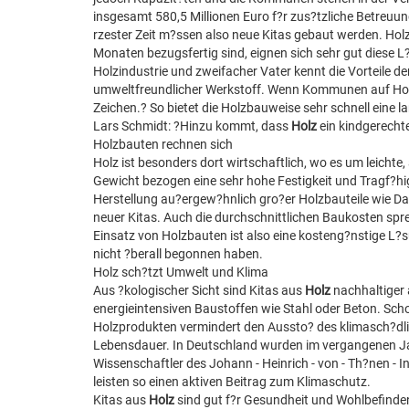
insgesamt 580,5 Millionen Euro f?r zus?tzliche Betreuun
rzester Zeit m?ssen also neue Kitas gebaut werden. Ho
Monaten bezugsfertig sind, eignen sich sehr gut diese L
Holzindustrie und zweifacher Vater kennt die Vorteile de
umweltfreundlicher Werkstoff. Wenn Kommunen auf Holzb
Zeichen.? So bietet die Holzbauweise sehr schnell eine
Lars Schmidt: ?Hinzu kommt, dass
Holz
ein kindgerechte
Holzbauten rechnen sich
Holz ist besonders dort wirtschaftlich, wo es um leicht
Gewicht bezogen eine sehr hohe Festigkeit und Tragf?hi
Herstellung au?ergew?hnlich gro?er Holzbauteile wie D
neuer Kitas. Auch die durchschnittlichen Baukosten spre
Einsatz von Holzbauten ist also eine kosteng?nstige L
nicht ?berall begonnen haben.
Holz sch?tzt Umwelt und Klima
Aus ?kologischer Sicht sind Kitas aus
Holz
nachhaltiger 
energieintensiven Baustoffen wie Stahl oder Beton. Sch
Holzprodukten vermindert den Aussto? des klimasch?dl
Lebensdauer. In Deutschland wurden im vergangenen J
Wissenschaftler des Johann - Heinrich - von - Th?nen - 
leisten so einen aktiven Beitrag zum Klimaschutz.
Kitas aus
Holz
sind gut f?r Gesundheit und Wohlbefinde