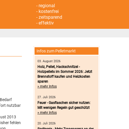
- regional
- kostenfrei
- zeitsparend
- effektiv
Infos zum Pelletmarkt
03. August 2026
Holz, Pellet, Hackschnitzel -
Holzpellets im Sommer 2026: Jetzt
Brennstoff kaufen und Heizkosten
sparen
» mehr Infos
27. Juli 2026
 Bedarf
Feuer - Gasflaschen sicher nutzen:
fort nutzbar
Mit wenigen Regeln gut geschützt
» mehr Infos
gust 2013
isher fehlen
20. Juli 2026
 von