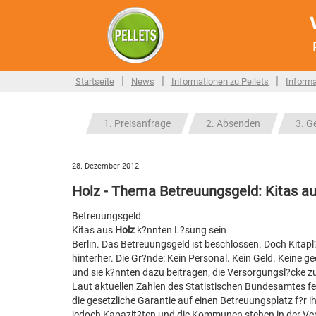
|
|
|
Startseite
News
Informationen zu Pellets
Informa
1. Preisanfrage
2. Absenden
3. G
28. Dezember 2012
Holz - Thema Betreuungsgeld: Kitas au
Betreuungsgeld
Kitas aus
Holz
k?nnten L?sung sein
Berlin. Das Betreuungsgeld ist beschlossen. Doch Kitap
hinterher. Die Gr?nde: Kein Personal. Kein Geld. Keine 
und sie k?nnten dazu beitragen, die Versorgungsl?cke zu
Laut aktuellen Zahlen des Statistischen Bundesamtes fe
die gesetzliche Garantie auf einen Betreuungsplatz f?r 
jedoch Kapazit?ten und die Kommunen stehen in der Veran