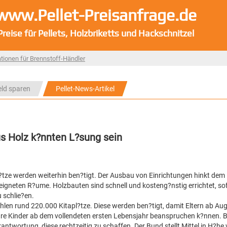
www.Pellet-Preisanfrage.de
Preise für Pellets, Holzbriketts und Hackschnitzel
tionen für Brennstoff-Händler
eld sparen
Pellet-News-Artikel
s Holz k?nnten L?sung sein
l?tze werden weiterhin ben?tigt. Der Ausbau von Einrichtungen hinkt dem
geeigneten R?ume. Holzbauten sind schnell und kosteng?nstig errichtet, so
 schlie?en.
hlen rund 220.000 Kitapl?tze. Diese werden ben?tigt, damit Eltern ab Au
ihre Kinder ab dem vollendeten ersten Lebensjahr beanspruchen k?nnen. B
twortung, diese rechtzeitig zu schaffen. Der Bund stellt Mittel in H?he