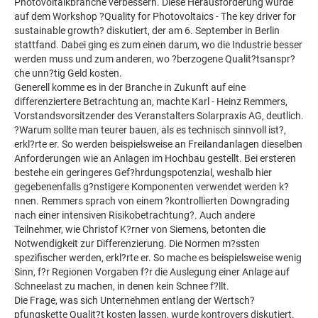
Photovoltaikbranche verbessern. Diese Herausforderung wurde
auf dem Workshop ?Quality for Photovoltaics - The key driver for
sustainable growth? diskutiert, der am 6. September in Berlin
stattfand. Dabei ging es zum einen darum, wo die Industrie besser
werden muss und zum anderen, wo ?berzogene Qualit?tsanspr?
che unn?tig Geld kosten.
Generell komme es in der Branche in Zukunft auf eine
differenziertere Betrachtung an, machte Karl - Heinz Remmers,
Vorstandsvorsitzender des Veranstalters Solarpraxis AG, deutlich.
?Warum sollte man teurer bauen, als es technisch sinnvoll ist?,
erkl?rte er. So werden beispielsweise an Freilandanlagen dieselben
Anforderungen wie an Anlagen im Hochbau gestellt. Bei ersteren
bestehe ein geringeres Gef?hrdungspotenzial, weshalb hier
gegebenenfalls g?nstigere Komponenten verwendet werden k?
nnen. Remmers sprach von einem ?kontrollierten Downgrading
nach einer intensiven Risikobetrachtung?. Auch andere
Teilnehmer, wie Christof K?rner von Siemens, betonten die
Notwendigkeit zur Differenzierung. Die Normen m?ssten
spezifischer werden, erkl?rte er. So mache es beispielsweise wenig
Sinn, f?r Regionen Vorgaben f?r die Auslegung einer Anlage auf
Schneelast zu machen, in denen kein Schnee f?llt.
Die Frage, was sich Unternehmen entlang der Wertsch?
pfungskette Qualit?t kosten lassen, wurde kontrovers diskutiert.