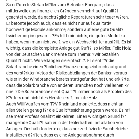
So erl?uterte Stefan M?ller vom Betreiber Enerparc, dass
mittlerweile aus finanziellen Gr?nden vermehrt auf Qualit?t
geachtet werde, da nachtr?gliche Reparaturen sehr teuer w?ren.
Er betonte jedoch auch, dass es nicht nur auf qualitativ
hochwertige Module ankomme, sondern auf eine gute Qualit?
tssicherung insgesamt. ?Es hilft mir nichts, ein gutes Modul zu
haben, wenn man nicht wei?, wo ein Wechselrichter ausf?llt. Es ist
wichtig, dass die komplette Anlage gut l?uft?, so M?ller. Felix
Holz
von der Deutschen Bank meinte zum Thema: ?Wir bezahlen
Qualit?t nicht. Wir verlangen sie einfach.?. Er sieht f?r die
Solarbranche einen ?hnlichen Finanzierungseinbruch aufgrund
des verst?rkten Vetos der Risikoabteilungen der Banken voraus
wie er in der Windbranche bereits stattgefunden hat und erkl?rte,
dass die Solarbranche von anderen Branchen noch viel lernen k?
nne. ?Die Solarbranche sieht Qualit?t immer noch als Problem des
K?ufers und nicht des Herstellers.?, meinte Holz.
Auch Willi Vaa?en vom T?V Rheinland monierte, dass nicht an
allen Stellen genug f?r die Qualit?tssicherung getan werde. Es m?
sse mehr Professionalit?t einkehren. Einen wichtigen Grund f?r
mangelnde Qualit?t sah er in der fehlerhaften Installation von
Anlagen. Deshalb forderte er, dass nur zertifizierte Fachbetriebe
installieren d?rften, dass es eine Anlagenabnahme durch