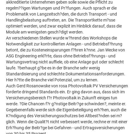
akkreditierte Unternehmen geben solle sowie die Pflicht zu
regelm??igen Wartungen und Pr?fungen. Auch sprach er die
Problematik von Langzeitsch?den, die durch Transport - und
Handlingbelastung auftreten, an. Die Transportkette m?sse
optimiert werden, und zwar explizit im Hinblick darauf, dass die
Module am wenigsten gesch?digt werden.
An verschiedenen Stellen wurde w?hrend des Workshops die
Notwendigkeit zur kontrollierten Anlagen - und Betriebsf?hrung
betont, die zu Kosteneinsparungen f?hren k?nne. Jan Wecke von
ASG Engineering erkl?rte, dass ohne Betriebsf?hrungs - und
Wartungsvertrag nicht auffiele, ob eine Anlage gut oder schlecht
laufe. ?berhaupt g?be es in der Branche sehr wenig
Standardisierung und schlechte Dokumentationsanforderungen.
Hier h?tte die Branche viel Potenzial, um zu lernen.
Auch Gerd Rosanowske von rosa Photovoltaik PV Versicherungen
forderte dringend Standards ein. Er ging davon aus, dass sich im
Versicherungsbereich f?r Photovoltaik in Zukunft einiges tun
werde. ?Die Chancen f?r g?nstige Beitr?ge schwinden?, meinte er.
Gegebenenfalls werde sich die Eigenbeteiligung erh?hen, auch die
K?ndigung des Versicherungsschutzes bei Altbest?nden sei m?
glich. Wenn die Qualit?t nicht verbessert werde, rechne er mit einer
Erh?hung der Beitr?ge bei Gefahren - und Ertragsversicherungen
von 30 bis 35 Prozent.