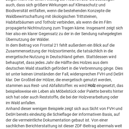
auch, dass sich größere Wirkungen auf Klimaschutz und
Biodiversität entfalten, wenn die bestehenden Konzepte die
Waldbewirtschaftung mit ökologischen Trittsteinen,
Habitatbäumen und Totholz verbinden, als wenn die im Film
propagierte Nichtnutzung zum Tragen käme. Insgesamt zeigt sich
hier also ein klarer Gegensatz zu der in der Sendung nahegelegten
Übernutzung der Wälder.
In dem Beitrag von Frontal 21 fehlt außerdem ein Blick auf die
Zusammensetzung der Holzsortimente, die tatsächlich in die
energetische Nutzung in Deutschland gehen. Stattdessen wird
behauptet, dass jedes Jahr die Hälfte des Holzes aus dem
deutschen Wald staatlich gefördert in die Verbrennung ginge. Dies
ist unter keinen Umständen der Fall, widersprechen FVH und DeSH
klar. Der Großteil der Hölzer, die energetisch genutzt werden,
stammen aus Rest- und Abfallstoffen: es wird
Holz
eingesetzt, das
beispielsweise ein Leben als Möbelstück oder Palette bereits hinter
sich hat oder auch Reststoffe, die bei der Holzverarbeitung oder
im Wald anfallen.
Anhand dieser wenigen Beispiele zeigt sich aus Sicht von FVH und
DeSH bereits eindeutig die Schieflage der informativen Basis, auf
der die vermeintliche Dokumentation gebaut ist. Von einer
sachlichen Berichterstattung ist dieser ZDF-Beitrag abermals weit