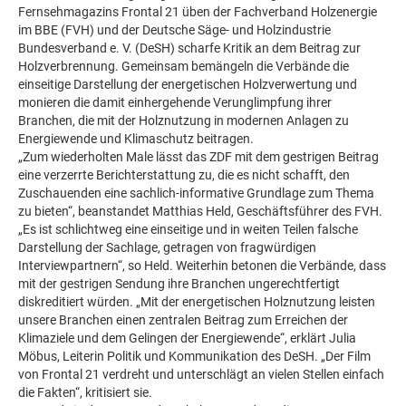
Fernsehmagazins Frontal 21 üben der Fachverband Holzenergie
im BBE (FVH) und der Deutsche Säge- und Holzindustrie
Bundesverband e. V. (DeSH) scharfe Kritik an dem Beitrag zur
Holzverbrennung. Gemeinsam bemängeln die Verbände die
einseitige Darstellung der energetischen Holzverwertung und
monieren die damit einhergehende Verunglimpfung ihrer
Branchen, die mit der Holznutzung in modernen Anlagen zu
Energiewende und Klimaschutz beitragen.
„Zum wiederholten Male lässt das ZDF mit dem gestrigen Beitrag
eine verzerrte Berichterstattung zu, die es nicht schafft, den
Zuschauenden eine sachlich-informative Grundlage zum Thema
zu bieten“, beanstandet Matthias Held, Geschäftsführer des FVH.
„Es ist schlichtweg eine einseitige und in weiten Teilen falsche
Darstellung der Sachlage, getragen von fragwürdigen
Interviewpartnern“, so Held. Weiterhin betonen die Verbände, dass
mit der gestrigen Sendung ihre Branchen ungerechtfertigt
diskreditiert würden. „Mit der energetischen Holznutzung leisten
unsere Branchen einen zentralen Beitrag zum Erreichen der
Klimaziele und dem Gelingen der Energiewende“, erklärt Julia
Möbus, Leiterin Politik und Kommunikation des DeSH. „Der Film
von Frontal 21 verdreht und unterschlägt an vielen Stellen einfach
die Fakten“, kritisiert sie.