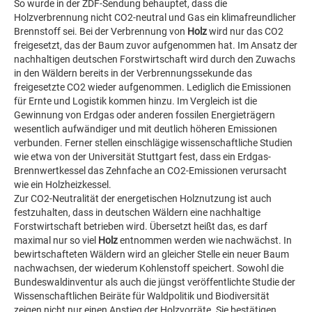
So wurde in der ZDF-Sendung behauptet, dass die
Holzverbrennung nicht CO2-neutral und Gas ein klimafreundlicher
Brennstoff sei. Bei der Verbrennung von
Holz
wird nur das CO2
freigesetzt, das der Baum zuvor aufgenommen hat. Im Ansatz der
nachhaltigen deutschen Forstwirtschaft wird durch den Zuwachs
in den Wäldern bereits in der Verbrennungssekunde das
freigesetzte CO2 wieder aufgenommen. Lediglich die Emissionen
für Ernte und Logistik kommen hinzu. Im Vergleich ist die
Gewinnung von Erdgas oder anderen fossilen Energieträgern
wesentlich aufwändiger und mit deutlich höheren Emissionen
verbunden. Ferner stellen einschlägige wissenschaftliche Studien
wie etwa von der Universität Stuttgart fest, dass ein Erdgas-
Brennwertkessel das Zehnfache an CO2-Emissionen verursacht
wie ein Holzheizkessel.
Zur CO2-Neutralität der energetischen Holznutzung ist auch
festzuhalten, dass in deutschen Wäldern eine nachhaltige
Forstwirtschaft betrieben wird. Übersetzt heißt das, es darf
maximal nur so viel
Holz
entnommen werden wie nachwächst. In
bewirtschafteten Wäldern wird an gleicher Stelle ein neuer Baum
nachwachsen, der wiederum Kohlenstoff speichert. Sowohl die
Bundeswaldinventur als auch die jüngst veröffentlichte Studie der
Wissenschaftlichen Beiräte für Waldpolitik und Biodiversität
zeigen nicht nur einen Anstieg der Holzvorräte. Sie bestätigen