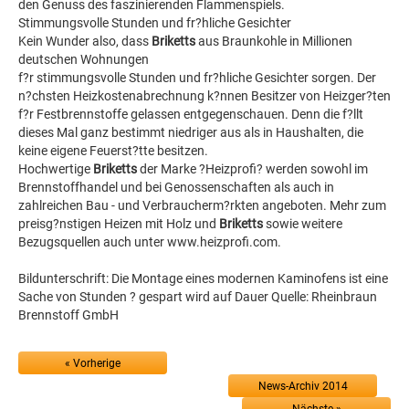
den Genuss des faszinierenden Flammenspiels.
Stimmungsvolle Stunden und fr?hliche Gesichter
Kein Wunder also, dass
Briketts
aus Braunkohle in Millionen
deutschen Wohnungen
f?r stimmungsvolle Stunden und fr?hliche Gesichter sorgen. Der
n?chsten Heizkostenabrechnung k?nnen Besitzer von Heizger?ten
f?r Festbrennstoffe gelassen entgegenschauen. Denn die f?llt
dieses Mal ganz bestimmt niedriger aus als in Haushalten, die
keine eigene Feuerst?tte besitzen.
Hochwertige
Briketts
der Marke ?Heizprofi? werden sowohl im
Brennstoffhandel und bei Genossenschaften als auch in
zahlreichen Bau - und Verbraucherm?rkten angeboten. Mehr zum
preisg?nstigen Heizen mit Holz und
Briketts
sowie weitere
Bezugsquellen auch unter www.heizprofi.com.
Bildunterschrift: Die Montage eines modernen Kaminofens ist eine
Sache von Stunden ? gespart wird auf Dauer Quelle: Rheinbraun
Brennstoff GmbH
« Vorherige
News-Archiv 2014