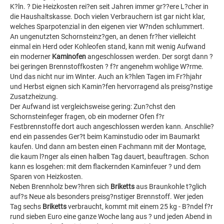
K?ln. ? Die Heizkosten rei?en seit Jahren immer gr??ere L?cher in
die Haushaltskasse. Doch vielen Verbrauchern ist gar nicht klar,
welches Sparpotenzial in den eigenen vier W?nden schlummert.
An ungenutzten Schornsteinz?gen, an denen fr?her vielleicht
einmal ein Herd oder Kohleofen stand, kann mit wenig Aufwand
ein moderner
Kaminofen
angeschlossen werden. Der sorgt dann ?
bei geringen Brennstoffkosten ? f?r angenehm wohlige W?rme.
Und das nicht nur im Winter. Auch an k?hlen Tagen im Fr?hjahr
und Herbst eignen sich Kamin?fen hervorragend als preisg?nstige
Zusatzheizung.
Der Aufwand ist vergleichsweise gering: Zun?chst den
Schornsteinfeger fragen, ob ein moderner Ofen f?r
Festbrennstoffe dort auch angeschlossen werden kann. Anschlie?
end ein passendes Ger?t beim Kaminstudio oder im Baumarkt
kaufen. Und dann am besten einen Fachmann mit der Montage,
die kaum l?nger als einen halben Tag dauert, beauftragen. Schon
kann es losgehen: mit dem flackernden Kaminfeuer ? und dem
Sparen von Heizkosten.
Neben Brennholz bew?hren sich
Briketts
aus Braunkohle t?glich
auf?s Neue als besonders preisg?nstiger Brennstoff. Wer jeden
Tag sechs
Briketts
verbraucht, kommt mit einem 25 kg - B?ndel f?r
rund sieben Euro eine ganze Woche lang aus ? und jeden Abend in