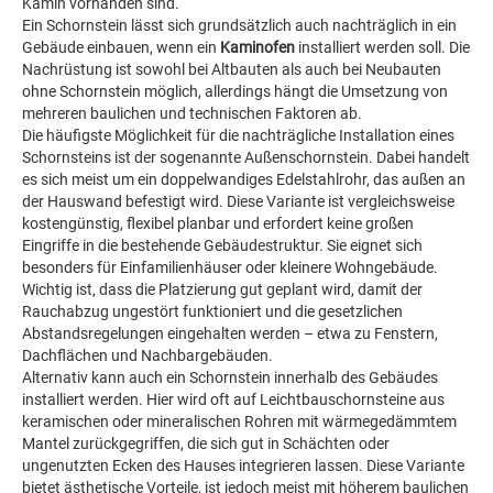
Kamin vorhanden sind.
Ein Schornstein lässt sich grundsätzlich auch nachträglich in ein
Gebäude einbauen, wenn ein
Kaminofen
installiert werden soll. Die
Nachrüstung ist sowohl bei Altbauten als auch bei Neubauten
ohne Schornstein möglich, allerdings hängt die Umsetzung von
mehreren baulichen und technischen Faktoren ab.
Die häufigste Möglichkeit für die nachträgliche Installation eines
Schornsteins ist der sogenannte Außenschornstein. Dabei handelt
es sich meist um ein doppelwandiges Edelstahlrohr, das außen an
der Hauswand befestigt wird. Diese Variante ist vergleichsweise
kostengünstig, flexibel planbar und erfordert keine großen
Eingriffe in die bestehende Gebäudestruktur. Sie eignet sich
besonders für Einfamilienhäuser oder kleinere Wohngebäude.
Wichtig ist, dass die Platzierung gut geplant wird, damit der
Rauchabzug ungestört funktioniert und die gesetzlichen
Abstandsregelungen eingehalten werden – etwa zu Fenstern,
Dachflächen und Nachbargebäuden.
Alternativ kann auch ein Schornstein innerhalb des Gebäudes
installiert werden. Hier wird oft auf Leichtbauschornsteine aus
keramischen oder mineralischen Rohren mit wärmegedämmtem
Mantel zurückgegriffen, die sich gut in Schächten oder
ungenutzten Ecken des Hauses integrieren lassen. Diese Variante
bietet ästhetische Vorteile, ist jedoch meist mit höherem baulichen