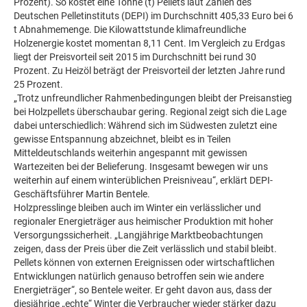
Prozent). So kostet eine Tonne (t) Pellets laut Zahlen des
Deutschen Pelletinstituts (DEPI) im Durchschnitt 405,33 Euro bei 6
t Abnahmemenge. Die Kilowattstunde klimafreundliche
Holzenergie kostet momentan 8,11 Cent. Im Vergleich zu Erdgas
liegt der Preisvorteil seit 2015 im Durchschnitt bei rund 30
Prozent. Zu Heizöl beträgt der Preisvorteil der letzten Jahre rund
25 Prozent.
„Trotz unfreundlicher Rahmenbedingungen bleibt der Preisanstieg
bei Holzpellets überschaubar gering. Regional zeigt sich die Lage
dabei unterschiedlich: Während sich im Südwesten zuletzt eine
gewisse Entspannung abzeichnet, bleibt es in Teilen
Mitteldeutschlands weiterhin angespannt mit gewissen
Wartezeiten bei der Belieferung. Insgesamt bewegen wir uns
weiterhin auf einem winterüblichen Preisniveau“, erklärt DEPI-
Geschäftsführer Martin Bentele.
Holzpresslinge bleiben auch im Winter ein verlässlicher und
regionaler Energieträger aus heimischer Produktion mit hoher
Versorgungssicherheit. „Langjährige Marktbeobachtungen
zeigen, dass der Preis über die Zeit verlässlich und stabil bleibt.
Pellets können von externen Ereignissen oder wirtschaftlichen
Entwicklungen natürlich genauso betroffen sein wie andere
Energieträger“, so Bentele weiter. Er geht davon aus, dass der
diesjährige „echte“ Winter die Verbraucher wieder stärker dazu