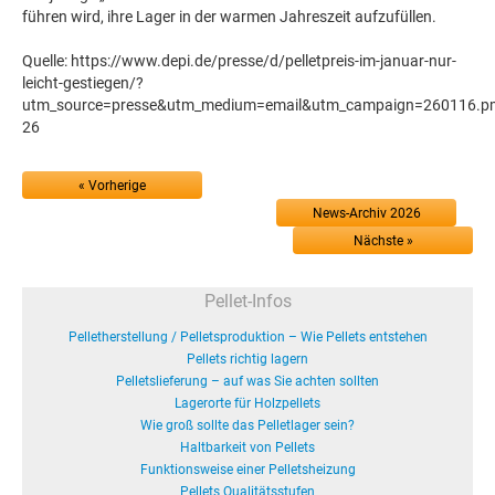
führen wird, ihre Lager in der warmen Jahreszeit aufzufüllen.
Quelle: https://www.depi.de/presse/d/pelletpreis-im-januar-nur-
leicht-gestiegen/?
utm_source=presse&utm_medium=email&utm_campaign=260116.pm.pe
26
« Vorherige
News-Archiv 2026
Nächste »
Pellet-Infos
Pelletherstellung / Pelletsproduktion – Wie Pellets entstehen
Pellets richtig lagern
Pelletslieferung – auf was Sie achten sollten
Lagerorte für Holzpellets
Wie groß sollte das Pelletlager sein?
Haltbarkeit von Pellets
Funktionsweise einer Pelletsheizung
Pellets Qualitätsstufen