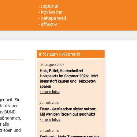
- regional
- kostenfrei
- zeitsparend
- effektiv
Infos zum Pelletmarkt
03. August 2026
Holz, Pellet, Hackschnitzel -
Holzpellets im Sommer 2026: Jetzt
Brennstoff kaufen und Heizkosten
sparen
» mehr Infos
nheit. Sie
27. Juli 2026
 Baufrauen
Feuer - Gasflaschen sicher nutzen:
Das BUND-
Mit wenigen Regeln gut geschützt
 Maßnahmen,
» mehr Infos
 alle
trieben und
20. Juli 2026