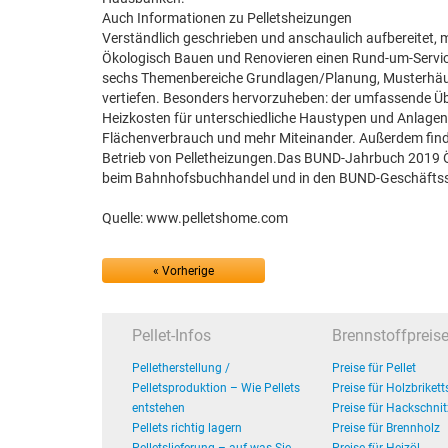
Auch Informationen zu Pelletsheizungen
Verständlich geschrieben und anschaulich aufbereitet, 
Ökologisch Bauen und Renovieren einen Rund-um-Service. 
sechs Themenbereiche Grundlagen/Planung, Musterhäus
vertiefen. Besonders hervorzuheben: der umfassende Üb
Heizkosten für unterschiedliche Haustypen und Anlagen
Flächenverbrauch und mehr Miteinander. Außerdem fin
Betrieb von Pelletheizungen.Das BUND-Jahrbuch 2019 Ök
beim Bahnhofsbuchhandel und in den BUND-Geschäftsstel
Quelle: www.pelletshome.com
« Vorherige
Pellet-Infos
Brennstoffpreis
Pelletherstellung /
Preise für Pellet
Pelletsproduktion – Wie Pellets
Preise für Holzbrikett
entstehen
Preise für Hackschnit
Pellets richtig lagern
Preise für Brennholz