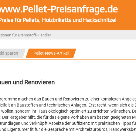
www.Pellet-Preisanfrage.de
Preise für Pellets, Holzbriketts und Hackschnitzel
tionen für Brennstoff-Händler
eld sparen
Pellet-News-Artikel
auen und Renovieren
rogramme machen das Bauen und Renovieren zu einer komplexen Angelege
elfalt an Baustoffen und technischen Anlagen. Erst recht, wenn sich die
 wollen, sondern ihr Haus ökologisch optimiert zu errichten wünschen. 
 Der Ratgeber hilft, die für das eigene Vorhaben am besten geeigneten
rundlagen und verknüpft Aspekte der Suffizienz mit praktischen Tipps für
nd Eigentümer fit für die Gespräche mit Architekturbüros, Handwerksbe