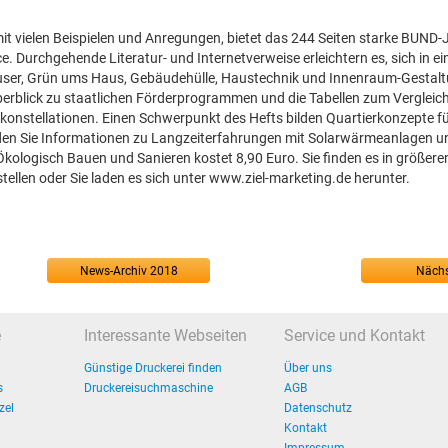
mit vielen Beispielen und Anregungen, bietet das 244 Seiten starke BUND
Durchgehende Literatur- und Internetverweise erleichtern es, sich in ei
er, Grün ums Haus, Gebäudehülle, Haustechnik und Innenraum-Gestalt
erblick zu staatlichen Förderprogrammen und die Tabellen zum Vergleich
konstellationen. Einen Schwerpunkt des Hefts bilden Quartierkonzepte f
den Sie Informationen zu Langzeiterfahrungen mit Solarwärmeanlagen 
ologisch Bauen und Sanieren kostet 8,90 Euro. Sie finden es in größere
len oder Sie laden es sich unter www.ziel-marketing.de herunter.
News-Archiv 2018
Nächs
e
Interessante Webseiten
Service und Kontakt
Günstige Druckerei finden
Über uns
s
Druckereisuchmaschine
AGB
zel
Datenschutz
Kontakt