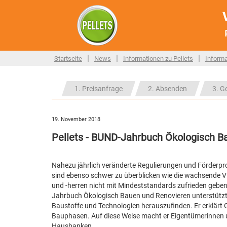
|
|
|
Startseite
News
Informationen zu Pellets
Informa
1. Preisanfrage
2. Absenden
3. G
19. November 2018
Pellets - BUND-Jahrbuch Ökologisch B
Nahezu jährlich veränderte Regulierungen und Förderp
sind ebenso schwer zu überblicken wie die wachsende Vi
und -herren nicht mit Mindeststandards zufrieden geben
Jahrbuch Ökologisch Bauen und Renovieren unterstützt:
Baustoffe und Technologien herauszufinden. Er erklärt G
Bauphasen. Auf diese Weise macht er Eigentümerinnen u
Hausbanken.