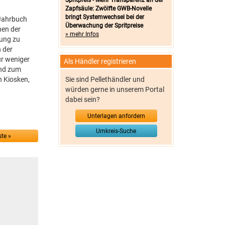
Spritpreis - Mehr Transparenz an der
Zapfsäule: Zwölfte GWB-Novelle
bringt Systemwechsel bei der
-Jahrbuch
Überwachung der Spritpreise
nen der
» mehr Infos
ung zu
 der
ür weniger
Als Händler registrieren
und zum
n Kiosken,
Sie sind Pellethändler und
würden gerne in unserem Portal
dabei sein?
Unterlagen anfordern
Umkreis-Suche
te »