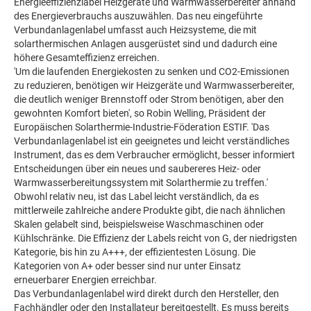
Energieeffizienzlabel Heizgeräte und Warmwasserbereiter anhand
des Energieverbrauchs auszuwählen. Das neu eingeführte
Verbundanlagenlabel umfasst auch Heizsysteme, die mit
solarthermischen Anlagen ausgerüstet sind und dadurch eine
höhere Gesamteffizienz erreichen.
'Um die laufenden Energiekosten zu senken und CO2-Emissionen
zu reduzieren, benötigen wir Heizgeräte und Warmwasserbereiter,
die deutlich weniger Brennstoff oder Strom benötigen, aber den
gewohnten Komfort bieten', so Robin Welling, Präsident der
Europäischen Solarthermie-Industrie-Föderation ESTIF. 'Das
Verbundanlagenlabel ist ein geeignetes und leicht verständliches
Instrument, das es dem Verbraucher ermöglicht, besser informiert
Entscheidungen über ein neues und saubereres Heiz- oder
Warmwasserbereitungssystem mit Solarthermie zu treffen.'
Obwohl relativ neu, ist das Label leicht verständlich, da es
mittlerweile zahlreiche andere Produkte gibt, die nach ähnlichen
Skalen gelabelt sind, beispielsweise Waschmaschinen oder
Kühlschränke. Die Effizienz der Labels reicht von G, der niedrigsten
Kategorie, bis hin zu A+++, der effizientesten Lösung. Die
Kategorien von A+ oder besser sind nur unter Einsatz
erneuerbarer Energien erreichbar.
Das Verbundanlagenlabel wird direkt durch den Hersteller, den
Fachhändler oder den Installateur bereitgestellt. Es muss bereits