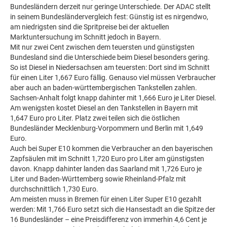
Bundesländern derzeit nur geringe Unterschiede. Der ADAC stellt
in seinem Bundesländervergleich fest: Günstig ist es nirgendwo,
am niedrigsten sind die Spritpreise bei der aktuellen
Marktuntersuchung im Schnitt jedoch in Bayern.
Mit nur zwei Cent zwischen dem teuersten und günstigsten
Bundesland sind die Unterschiede beim Diesel besonders gering.
So ist Diesel in Niedersachsen am teuersten: Dort sind im Schnitt
für einen Liter 1,667 Euro fällig. Genauso viel müssen Verbraucher
aber auch an baden-württembergischen Tankstellen zahlen.
Sachsen-Anhalt folgt knapp dahinter mit 1,666 Euro je Liter Diesel.
Am wenigsten kostet Diesel an den Tankstellen in Bayern mit
1,647 Euro pro Liter. Platz zwei teilen sich die östlichen
Bundesländer Mecklenburg-Vorpommern und Berlin mit 1,649
Euro.
Auch bei Super E10 kommen die Verbraucher an den bayerischen
Zapfsäulen mit im Schnitt 1,720 Euro pro Liter am günstigsten
davon. Knapp dahinter landen das Saarland mit 1,726 Euro je
Liter und Baden-Württemberg sowie Rheinland-Pfalz mit
durchschnittlich 1,730 Euro.
Am meisten muss in Bremen für einen Liter Super E10 gezahlt
werden: Mit 1,766 Euro setzt sich die Hansestadt an die Spitze der
16 Bundesländer – eine Preisdifferenz von immerhin 4,6 Cent je