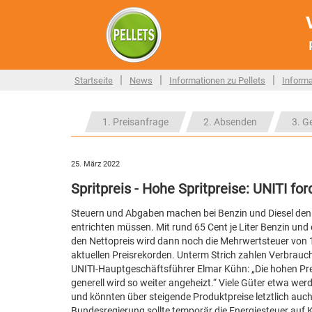
|
|
|
Startseite
News
Informationen zu Pellets
Informa
1. Preisanfrage
2. Absenden
3. G
25. März 2022
Spritpreis - Hohe Spritpreise: UNITI f
Steuern und Abgaben machen bei Benzin und Diesel den H
entrichten müssen. Mit rund 65 Cent je Liter Benzin und 
den Nettopreis wird dann noch die Mehrwertsteuer von 
aktuellen Preisrekorden. Unterm Strich zahlen Verbrauch
UNITI-Hauptgeschäftsführer Elmar Kühn: „Die hohen Prei
generell wird so weiter angeheizt.“ Viele Güter etwa we
und könnten über steigende Produktpreise letztlich auc
Bundesregierung sollte temporär die Energiesteuer auf 