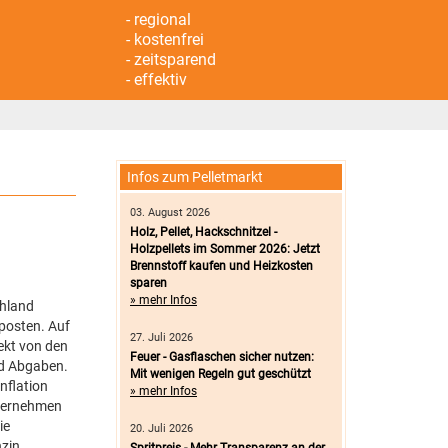
- regional
- kostenfrei
- zeitsparend
- effektiv
Infos zum Pelletmarkt
03. August 2026
Holz, Pellet, Hackschnitzel -
Holzpellets im Sommer 2026: Jetzt
Brennstoff kaufen und Heizkosten
sparen
» mehr Infos
chland
nposten. Auf
27. Juli 2026
ekt von den
Feuer - Gasflaschen sicher nutzen:
nd Abgaben.
Mit wenigen Regeln gut geschützt
nflation
» mehr Infos
nternehmen
ie
20. Juli 2026
nzin