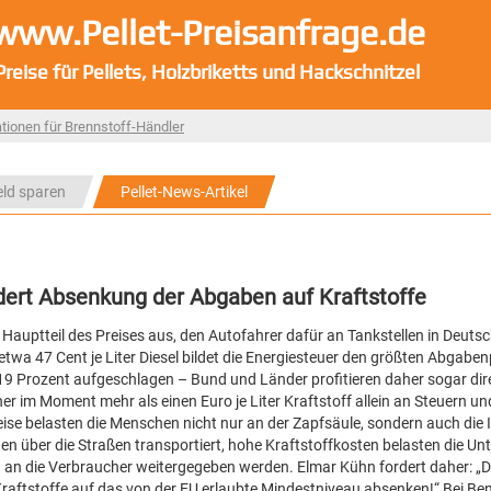
www.Pellet-Preisanfrage.de
Preise für Pellets, Holzbriketts und Hackschnitzel
tionen für Brennstoff-Händler
eld sparen
Pellet-News-Artikel
ordert Absenkung der Abgaben auf Kraftstoffe
auptteil des Preises aus, den Autofahrer dafür an Tankstellen in Deuts
etwa 47 Cent je Liter Diesel bildet die Energiesteuer den größten Abgabe
19 Prozent aufgeschlagen – Bund und Länder profitieren daher sogar dir
er im Moment mehr als einen Euro je Liter Kraftstoff allein an Steuern u
se belasten die Menschen nicht nur an der Zapfsäule, sondern auch die I
rden über die Straßen transportiert, hohe Kraftstoffkosten belasten die U
h an die Verbraucher weitergegeben werden. Elmar Kühn fordert daher: „D
Kraftstoffe auf das von der EU erlaubte Mindestniveau absenken!“ Bei Be