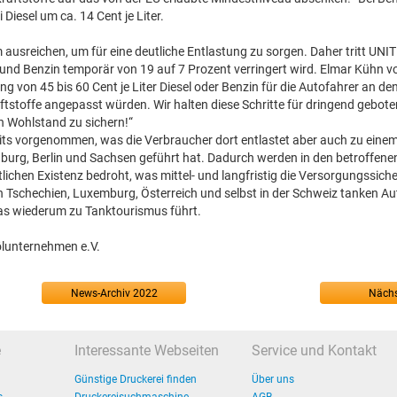
iesel um ca. 14 Cent je Liter.
usreichen, um für eine deutliche Entlastung zu sorgen. Daher tritt UNITI
und Benzin temporär von 19 auf 7 Prozent verringert wird. Elmar Kühn v
 von 45 bis 60 Cent je Liter Diesel oder Benzin für die Autofahrer an de
aftstoffe angepasst würden. Wir halten diese Schritte für dringend gebot
n Wohlstand zu sichern!“
s vorgenommen, was die Verbraucher dort entlastet aber auch zu einem
rg, Berlin und Sachsen geführt hat. Dadurch werden in den betroffene
lichen Existenz bedroht, was mittel- und langfristig die Versorgungssich
 Tschechien, Luxemburg, Österreich und selbst in der Schweiz tanken Au
 was wiederum zu Tanktourismus führt.
ölunternehmen e.V.
News-Archiv 2022
Nächs
e
Interessante Webseiten
Service und Kontakt
Günstige Druckerei finden
Über uns