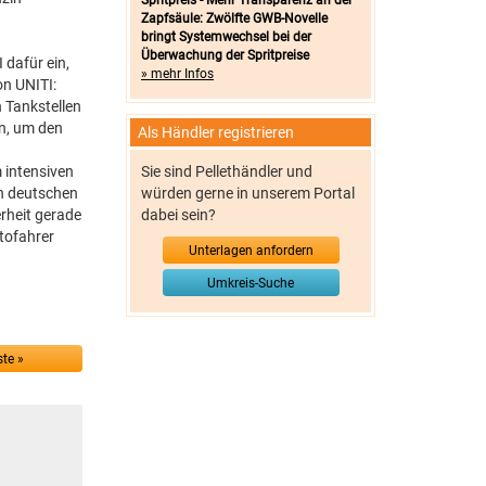
Spritpreis - Mehr Transparenz an der
Zapfsäule: Zwölfte GWB-Novelle
bringt Systemwechsel bei der
Überwachung der Spritpreise
 dafür ein,
» mehr Infos
on UNITI:
n Tankstellen
en, um den
Als Händler registrieren
 intensiven
Sie sind Pellethändler und
n deutschen
würden gerne in unserem Portal
erheit gerade
dabei sein?
tofahrer
Unterlagen anfordern
Umkreis-Suche
te »