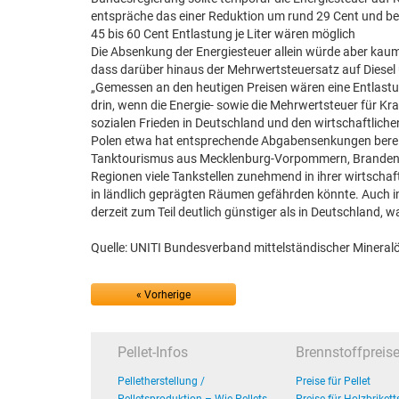
entspräche das einer Reduktion um rund 29 Cent und bei D
45 bis 60 Cent Entlastung je Liter wären möglich
Die Absenkung der Energiesteuer allein würde aber kaum a
dass darüber hinaus der Mehrwertsteuersatz auf Diesel 
„Gemessen an den heutigen Preisen wären eine Entlastung
drin, wenn die Energie- sowie die Mehrwertsteuer für Kr
sozialen Frieden in Deutschland und den wirtschaftliche
Polen etwa hat entsprechende Abgabensenkungen bereit
Tanktourismus aus Mecklenburg-Vorpommern, Brandenbu
Regionen viele Tankstellen zunehmend in ihrer wirtschaft
in ländlich geprägten Räumen gefährden könnte. Auch in
derzeit zum Teil deutlich günstiger als in Deutschland,
Quelle: UNITI Bundesverband mittelständischer Mineral
« Vorherige
Pellet-Infos
Brennstoffpreis
Pelletherstellung /
Preise für Pellet