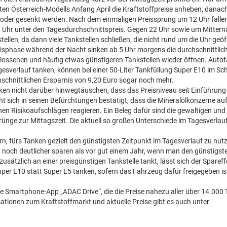
ten Österreich-Modells Anfang April die Kraftstoffpreise anheben, danach
 oder gesenkt werden. Nach dem einmaligen Preissprung um 12 Uhr fallen
30 Uhr unter den Tagesdurchschnittspreis. Gegen 22 Uhr sowie um Mittern
ellen, da dann viele Tankstellen schließen, die nicht rund um die Uhr geö
reisphase während der Nacht sinken ab 5 Uhr morgens die durchschnittlic
hlossenen und häufig etwas günstigeren Tankstellen wieder öffnen. Autofa
esverlauf tanken, können bei einer 50-Liter Tankfüllung Super E10 im Sch
rchschnittlichen Ersparnis von 9,20 Euro sogar noch mehr.
ken nicht darüber hinwegtäuschen, dass das Preisniveau seit Einführung
ht sich in seinen Befürchtungen bestätigt, dass die Mineralölkonzerne auf
en Risikoaufschlägen reagieren. Ein Beleg dafür sind die gewaltigen und 
ünge zur Mittagszeit. Die aktuell so großen Unterschiede im Tagesverlauf
, fürs Tanken gezielt den günstigsten Zeitpunkt im Tagesverlauf zu nutz
 noch deutlicher sparen als vor gut einem Jahr, wenn man den günstigst
sätzlich an einer preisgünstigen Tankstelle tankt, lässt sich der Sparef
uper E10 statt Super E5 tanken, sofern das Fahrzeug dafür freigegeben i
 die Smartphone-App „ADAC Drive“, die die Preise nahezu aller über 14.000 
mationen zum Kraftstoffmarkt und aktuelle Preise gibt es auch unter