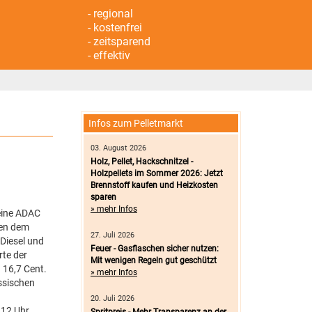
- regional
- kostenfrei
- zeitsparend
- effektiv
Infos zum Pelletmarkt
03. August 2026
Holz, Pellet, Hackschnitzel -
Holzpellets im Sommer 2026: Jetzt
Brennstoff kaufen und Heizkosten
sparen
» mehr Infos
 eine ADAC
hen dem
27. Juli 2026
 Diesel und
Feuer - Gasflaschen sicher nutzen:
rte der
Mit wenigen Regeln gut geschützt
 16,7 Cent.
» mehr Infos
ssischen
20. Juli 2026
 12 Uhr