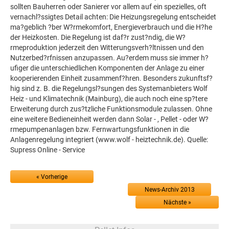
sollten Bauherren oder Sanierer vor allem auf ein spezielles, oft
vernachl?ssigtes Detail achten: Die Heizungsregelung entscheidet
ma?geblich ?ber W?rmekomfort, Energieverbrauch und die H?he
der Heizkosten. Die Regelung ist daf?r zust?ndig, die W?
rmeproduktion jederzeit den Witterungsverh?ltnissen und den
Nutzerbed?rfnissen anzupassen. Au?erdem muss sie immer h?
ufiger die unterschiedlichen Komponenten der Anlage zu einer
kooperierenden Einheit zusammenf?hren. Besonders zukunftsf?
hig sind z. B. die Regelungsl?sungen des Systemanbieters Wolf
Heiz - und Klimatechnik (Mainburg), die auch noch eine sp?tere
Erweiterung durch zus?tzliche Funktionsmodule zulassen. Ohne
eine weitere Bedieneinheit werden dann Solar - , Pellet - oder W?
rmepumpenanlagen bzw. Fernwartungsfunktionen in die
Anlagenregelung integriert (www.wolf - heiztechnik.de). Quelle:
Supress Online - Service
« Vorherige
News-Archiv 2013
Nächste »