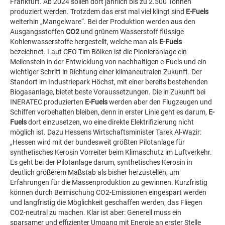
Frankfurt. Ab 2024 sollen dort jährlich bis zu 2.500 Tonnen
produziert werden. Trotzdem das erst mal viel klingt sind
E-Fuels
weiterhin „Mangelware“. Bei der Produktion werden aus den
Ausgangsstoffen
CO2
und grünem Wasserstoff flüssige
Kohlenwasserstoffe hergestellt, welche man als
E-Fuels
bezeichnet. Laut CEO Tim Bölken ist die Pionieranlage ein
Meilenstein in der Entwicklung von nachhaltigen e-Fuels und ein
wichtiger Schritt in Richtung einer klimaneutralen Zukunft. Der
Standort im Industriepark Höchst, mit einer bereits bestehenden
Biogasanlage, bietet beste Voraussetzungen. Die in Zukunft bei
INERATEC produzierten
E-Fuels
werden aber den Flugzeugen und
Schiffen vorbehalten bleiben, denn in erster Linie geht es darum,
E-
Fuels
dort einzusetzen, wo eine direkte Elektrifizierung nicht
möglich ist. Dazu Hessens Wirtschaftsminister Tarek Al-Wazir:
„Hessen wird mit der bundesweit größten Pilotanlage für
synthetisches Kerosin Vorreiter beim Klimaschutz im Luftverkehr.
Es geht bei der Pilotanlage darum, synthetisches Kerosin in
deutlich größerem Maßstab als bisher herzustellen, um
Erfahrungen für die Massenproduktion zu gewinnen. Kurzfristig
können durch Beimischung CO2-Emissionen eingespart werden
und langfristig die Möglichkeit geschaffen werden, das Fliegen
CO2-neutral zu machen. Klar ist aber: Generell muss ein
sparsamer und effizienter Umgang mit Energie an erster Stelle