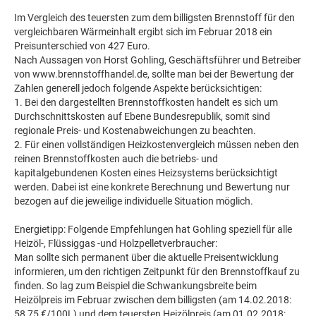
Im Vergleich des teuersten zum dem billigsten Brennstoff für den
vergleichbaren Wärmeinhalt ergibt sich im Februar 2018 ein
Preisunterschied von 427 Euro.
Nach Aussagen von Horst Gohling, Geschäftsführer und Betreiber
von www.brennstoffhandel.de, sollte man bei der Bewertung der
Zahlen generell jedoch folgende Aspekte berücksichtigen:
1. Bei den dargestellten Brennstoffkosten handelt es sich um
Durchschnittskosten auf Ebene Bundesrepublik, somit sind
regionale Preis- und Kostenabweichungen zu beachten.
2. Für einen vollständigen Heizkostenvergleich müssen neben den
reinen Brennstoffkosten auch die betriebs- und
kapitalgebundenen Kosten eines Heizsystems berücksichtigt
werden. Dabei ist eine konkrete Berechnung und Bewertung nur
bezogen auf die jeweilige individuelle Situation möglich.
Energietipp: Folgende Empfehlungen hat Gohling speziell für alle
Heizöl-, Flüssiggas -und Holzpelletverbraucher:
Man sollte sich permanent über die aktuelle Preisentwicklung
informieren, um den richtigen Zeitpunkt für den Brennstoffkauf zu
finden. So lag zum Beispiel die Schwankungsbreite beim
Heizölpreis im Februar zwischen dem billigsten (am 14.02.2018:
58,75 €/100L) und dem teuersten Heizölpreis (am 01.02.2018: