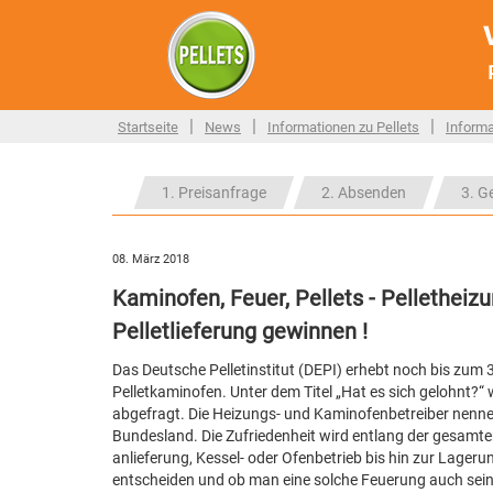
|
|
|
Startseite
News
Informationen zu Pellets
Informa
1. Preisanfrage
2. Absenden
3. G
08. März 2018
Kaminofen, Feuer, Pellets - Pellethei
Pelletlieferung gewinnen !
Das Deutsche Pelletinstitut (DEPI) erhebt noch bis zum 3
Pelletkaminofen. Unter dem Titel „Hat es sich gelohnt?
abgefragt. Die Heizungs- und Kaminofenbetreiber nennen
Bundesland. Die Zufriedenheit wird entlang der gesamten
anlieferung, Kessel- oder Ofenbetrieb bis hin zur Lager
entscheiden und ob man eine solche Feuerung auch sei