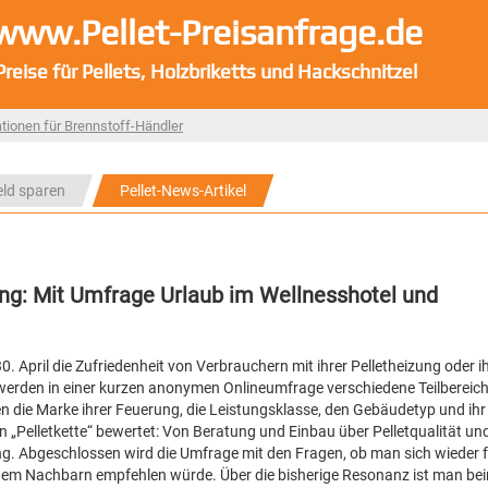
www.Pellet-Preisanfrage.de
Preise für Pellets, Holzbriketts und Hackschnitzel
tionen für Brennstoff-Händler
eld sparen
Pellet-News-Artikel
zung: Mit Umfrage Urlaub im Wellnesshotel und
0. April die Zufriedenheit von Verbrauchern mit ihrer Pelletheizung oder 
“ werden in einer kurzen anonymen Onlineumfrage verschiedene Teilbereic
 die Marke ihrer Feuerung, die Leistungsklasse, den Gebäudetyp und ihr
 „Pelletkette“ bewertet: Von Beratung und Einbau über Pelletqualität und
ung. Abgeschlossen wird die Umfrage mit den Fragen, ob man sich wieder 
nem Nachbarn empfehlen würde. Über die bisherige Resonanz ist man be