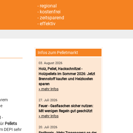
- regional
- kostenfrei
- zeitsparend
- effektiv
Infos zum Pelletmarkt
03. August 2026
Holz, Pellet, Hackschnitzel -
Holzpellets im Sommer 2026: Jetzt
Brennstoff kaufen und Heizkosten
sparen
» mehr Infos
ihrem
27. Juli 2026
he
Feuer - Gasflaschen sicher nutzen:
Mit wenigen Regeln gut geschützt
» mehr Infos
 -
für
Pellets
20. Juli 2026
im DEPI sehr