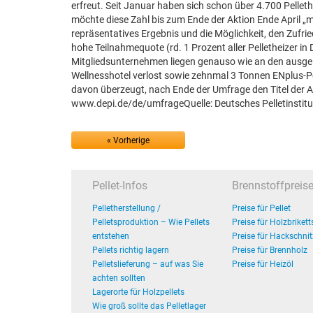
erfreut. Seit Januar haben sich schon über 4.700 Pellet
möchte diese Zahl bis zum Ende der Aktion Ende April „m
repräsentatives Ergebnis und die Möglichkeit, den Zufried
hohe Teilnahmequote (rd. 1 Prozent aller Pelletheizer i
Mitgliedsunternehmen liegen genauso wie an den ausge
Wellnesshotel verlost sowie zehnmal 3 Tonnen ENplus-Pe
davon überzeugt, nach Ende der Umfrage den Titel der Ak
www.depi.de/de/umfrageQuelle: Deutsches Pelletinsti
« Vorherige
Pellet-Infos
Brennstoffpreis
Pelletherstellung /
Preise für Pellet
Pelletsproduktion – Wie Pellets
Preise für Holzbrikett
entstehen
Preise für Hackschnit
Pellets richtig lagern
Preise für Brennholz
Pelletslieferung – auf was Sie
Preise für Heizöl
achten sollten
Lagerorte für Holzpellets
Wie groß sollte das Pelletlager