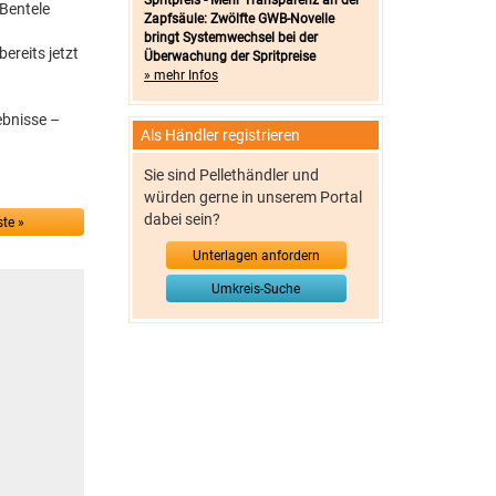
Spritpreis - Mehr Transparenz an der
 Bentele
Zapfsäule: Zwölfte GWB-Novelle
bringt Systemwechsel bei der
ereits jetzt
Überwachung der Spritpreise
» mehr Infos
ebnisse –
Als Händler registrieren
Sie sind Pellethändler und
würden gerne in unserem Portal
dabei sein?
te »
Unterlagen anfordern
Umkreis-Suche