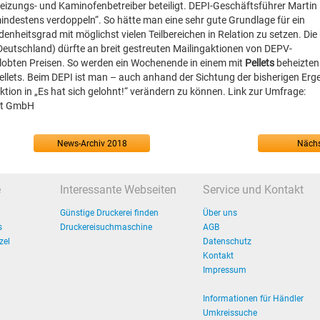
heizungs- und Kaminofenbetreiber beteiligt. DEPI-Geschäftsführer Martin
indestens verdoppeln“. So hätte man eine sehr gute Grundlage für ein
enheitsgrad mit möglichst vielen Teilbereichen in Relation zu setzen. Die b
n Deutschland) dürfte an breit gestreuten Mailingaktionen von DEPV-
lobten Preisen. So werden ein Wochenende in einem mit
Pellets
beheizten
llets. Beim DEPI ist man – auch anhand der Sichtung der bisherigen Erg
tion in „Es hat sich gelohnt!“ verändern zu können. Link zur Umfrage:
tut GmbH
News-Archiv 2018
Nächs
e
Interessante Webseiten
Service und Kontakt
Günstige Druckerei finden
Über uns
s
Druckereisuchmaschine
AGB
zel
Datenschutz
Kontakt
Impressum
Informationen für Händler
Umkreissuche