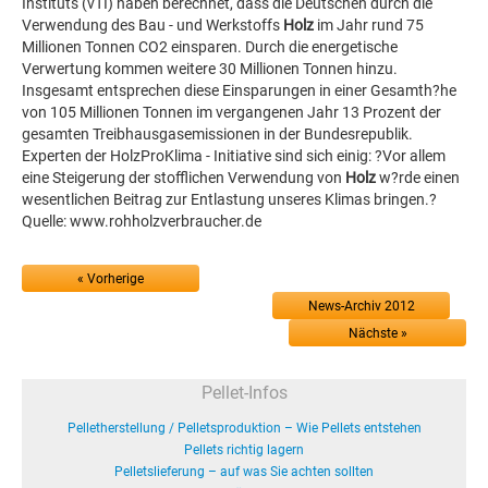
Instituts (vTI) haben berechnet, dass die Deutschen durch die
Verwendung des Bau - und Werkstoffs
Holz
im Jahr rund 75
Millionen Tonnen CO2 einsparen. Durch die energetische
Verwertung kommen weitere 30 Millionen Tonnen hinzu.
Insgesamt entsprechen diese Einsparungen in einer Gesamth?he
von 105 Millionen Tonnen im vergangenen Jahr 13 Prozent der
gesamten Treibhausgasemissionen in der Bundesrepublik.
Experten der HolzProKlima - Initiative sind sich einig: ?Vor allem
eine Steigerung der stofflichen Verwendung von
Holz
w?rde einen
wesentlichen Beitrag zur Entlastung unseres Klimas bringen.?
Quelle: www.rohholzverbraucher.de
« Vorherige
News-Archiv 2012
Nächste »
Pellet-Infos
Pelletherstellung / Pelletsproduktion – Wie Pellets entstehen
Pellets richtig lagern
Pelletslieferung – auf was Sie achten sollten